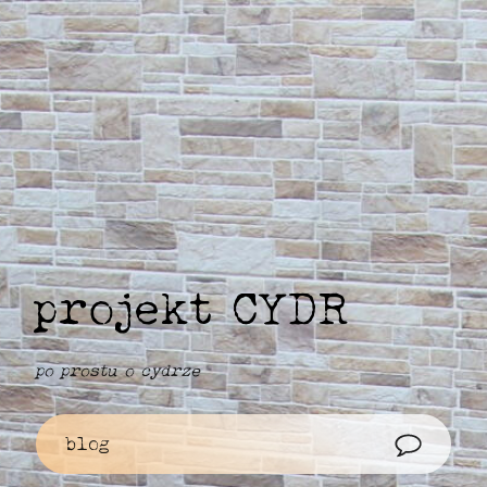
projekt CYDR
po prostu o cydrze
blog