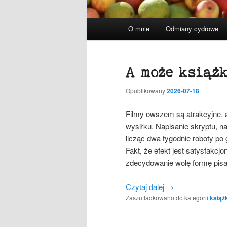
Główne
O mnie
Odmiany cydrowe
menu
A może książ
Opublikowany
2026-07-18
Filmy owszem są atrakcyjne, 
wysiłku. Napisanie skryptu, n
licząc dwa tygodnie roboty po
Fakt, że efekt jest satysfakcjo
zdecydowanie wolę formę pisa
Czytaj dalej
→
Zaszufladkowano do kategorii
książ