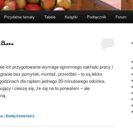
Przydatne tematy
Tabele
Książki
Podręcznik
Forum
ka…
ale ich przygotowanie wymaga ogromnego nakładu pracy i
agranie bez pomyłek, montaż, przeróbki – to są lekko
 godzinach dla raptem jednego 20-minutowego odcinka.
nujący i cieszę się, że się na to porwałem – ale
ną.
ka
|
Dodaj komentarz