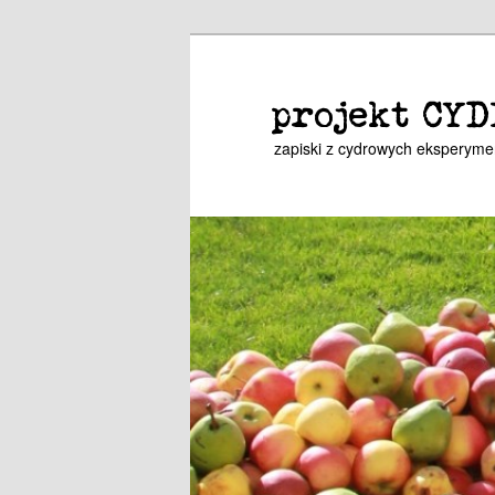
Przeskocz
Przeskocz
do
do
tekstu
widgetów
projekt CYD
zapiski z cydrowych eksperym