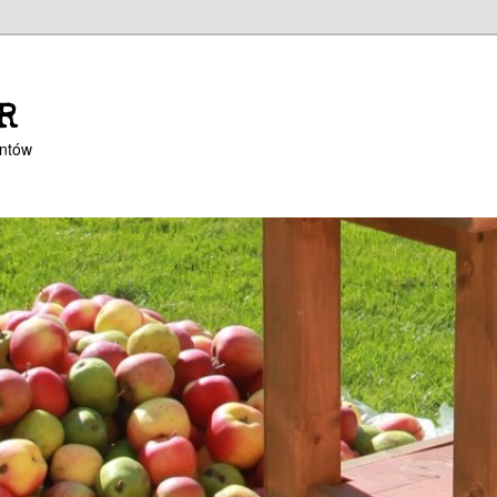
R
entów