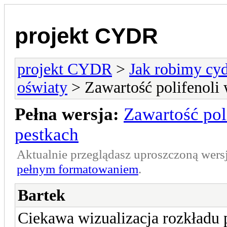
projekt CYDR
projekt CYDR
>
Jak robimy cyd
oświaty
> Zawartość polifenoli 
Pełna wersja:
Zawartość pol
pestkach
Aktualnie przeglądasz uproszczoną wers
pełnym formatowaniem
.
Bartek
Ciekawa wizualizacja rozkładu p