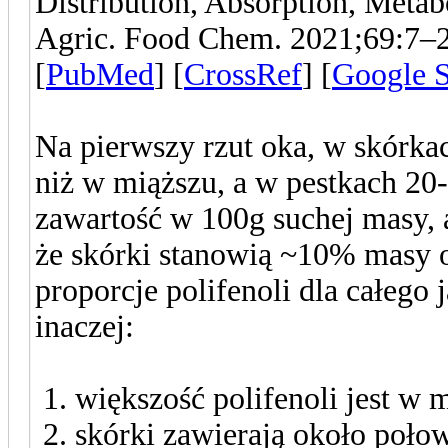
Distribution, Absorption, Metabo
Agric. Food Chem. 2021;69:7–27
[
PubMed
] [
CrossRef
] [
Google S
Na pierwszy rzut oka, w skórkach
niż w miąższu, a w pestkach 20-
zawartość w 100g suchej masy, a
że skórki stanowią ~10% masy 
proporcje polifenoli dla całego
inaczej:
1. większość polifenoli jest w 
2. skórki zawierają około poło