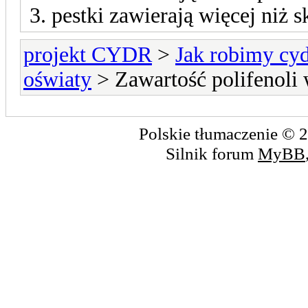
3. pestki zawierają więcej niż s
projekt CYDR
>
Jak robimy cyd
oświaty
> Zawartość polifenoli 
Polskie tłumaczenie ©
Silnik forum
MyBB