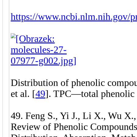
https://www.ncbi.nlm.nih.gov/
Distribution of phenolic compou
et al. [
49
]. TPC—total phenolic
49. Feng S., Yi J., Li X., Wu X.
Review of Phenolic Compounds 