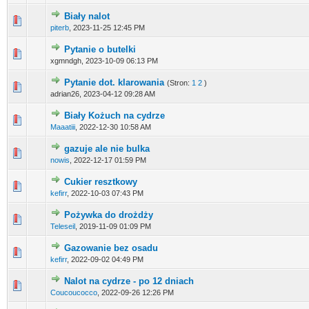
Biały nalot
piterb
,
2023-11-25 12:45 PM
Pytanie o butelki
xgmndgh,
2023-10-09 06:13 PM
Pytanie dot. klarowania
(Stron:
1
2
)
adrian26,
2023-04-12 09:28 AM
Biały Kożuch na cydrze
Maaatiii
,
2022-12-30 10:58 AM
gazuje ale nie bulka
nowis
,
2022-12-17 01:59 PM
Cukier resztkowy
kefirr
,
2022-10-03 07:43 PM
Pożywka do drożdży
Teleseil
,
2019-11-09 01:09 PM
Gazowanie bez osadu
kefirr
,
2022-09-02 04:49 PM
Nalot na cydrze - po 12 dniach
Coucoucocco
,
2022-09-26 12:26 PM