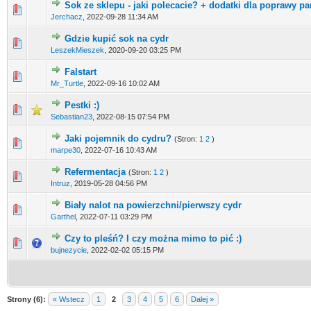
Sok ze sklepu - jaki polecacie? + dodatki dla poprawy p
Jerchacz
,
2022-09-28 11:34 AM
Gdzie kupić sok na cydr
LeszekMieszek
,
2020-09-20 03:25 PM
Falstart
Mr_Turtle
,
2022-09-16 10:02 AM
Pestki :)
Sebastian23
,
2022-08-15 07:54 PM
Jaki pojemnik do cydru?
(Stron:
1
2
)
marpe30
,
2022-07-16 10:43 AM
Refermentacja
(Stron:
1
2
)
Intruz
,
2019-05-28 04:56 PM
Biały nalot na powierzchni/pierwszy cydr
Garthel
,
2022-07-11 03:29 PM
Czy to pleśń? I czy można mimo to pić :)
bujnezycie
,
2022-02-02 05:15 PM
Strony (6):
« Wstecz
1
2
3
4
5
6
Dalej »