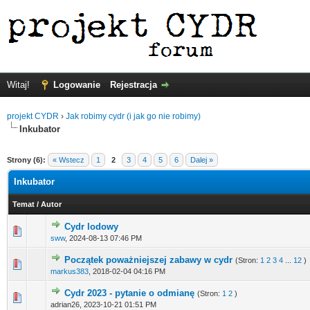
Witaj!
Logowanie
Rejestracja
projekt CYDR
›
Jak robimy cydr (i jak go nie robimy)
Inkubator
Strony (6):
« Wstecz
1
2
3
4
5
6
Dalej »
Inkubator
Temat
/
Autor
Cydr lodowy
sww
,
2024-08-13 07:46 PM
Początek poważniejszej zabawy w cydr
(Stron:
1
2
3
4
...
12
)
markus383
,
2018-02-04 04:16 PM
Cydr 2023 - pytanie o odmianę
(Stron:
1
2
)
adrian26,
2023-10-21 01:51 PM