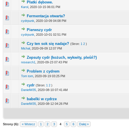
Płatki dębowe.
Karol
,
2020-10-15 06:01 PM
Fermentacja otwarta?
cydrpunk
,
2020-10-09 04:08 PM
Pierwszy cydr
cydrpunk
,
2020-10-01 02:51 PM
Czy ten sok się nadaje?
(Stron:
1
2
)
Michał
,
2020-09-09 12:07 PM
Zepsuty cydr (kożuch, wykwity, pleśń?)
research1
,
2020-09-23 07:43 PM
Problem z cydrem
Tom tom
,
2020-09-19 03:25 PM
cydr
(Stron:
1
2
)
DanielW35
,
2020-08-10 07:41 AM
babelki w cydrze
DanielW35
,
2020-08-12 04:26 PM
Strony (6):
« Wstecz
1
2
3
4
5
6
Dalej »