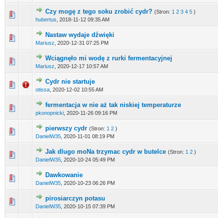
Czy mogę z tego soku zrobić cydr?
(Stron:
1
2
3
4
5
)
hubertus
,
2018-11-12 09:35 AM
Nastaw wydaje dźwięki
Mariusz
,
2020-12-31 07:25 PM
Wciągnęło mi wodę z rurki fermentacyjnej
Mariusz
,
2020-12-17 10:57 AM
Cydr nie startuje
otissa
,
2020-12-02 10:55 AM
fermentacja w nie aż tak niskiej temperaturze
pkonopnicki
,
2020-11-26 09:16 PM
pierwszy cydr
(Stron:
1
2
)
DanielW35
,
2020-11-01 08:19 PM
Jak dlugo moNa trzymac cydr w butelce
(Stron:
1
2
)
DanielW35
,
2020-10-24 05:49 PM
Dawkowanie
DanielW35
,
2020-10-23 06:26 PM
pirosiarczyn potasu
DanielW35
,
2020-10-15 07:39 PM