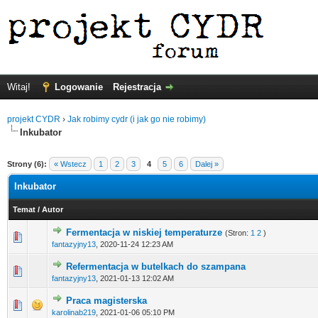
Witaj!
Logowanie
Rejestracja
projekt CYDR
›
Jak robimy cydr (i jak go nie robimy)
Inkubator
Strony (6):
« Wstecz
1
2
3
4
5
6
Dalej »
Inkubator
Temat
/
Autor
Fermentacja w niskiej temperaturze
(Stron:
1
2
)
fantazyjny13
,
2020-11-24 12:23 AM
Refermentacja w butelkach do szampana
fantazyjny13
,
2021-01-13 12:02 AM
Praca magisterska
karolinab219
,
2021-01-06 05:10 PM