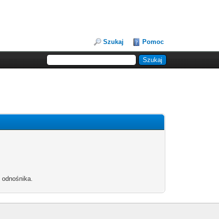
Szukaj
Pomoc
b odnośnika.