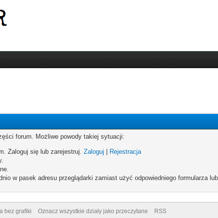
zęści forum. Możliwe powody takiej sytuacji:
. Zaloguj się lub zarejestruj.
Zaloguj
|
Rejestracja
y.
ne.
dnio w pasek adresu przeglądarki zamiast użyć odpowiedniego formularza lu
a bez grafiki
Oznacz wszystkie działy jako przeczytane
RSS