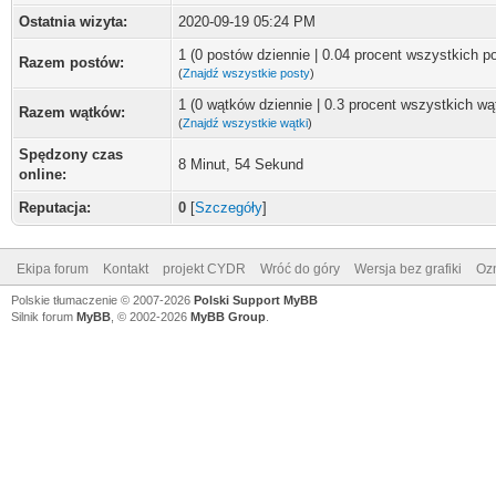
Ostatnia wizyta:
2020-09-19 05:24 PM
1 (0 postów dziennie | 0.04 procent wszystkich p
Razem postów:
(
Znajdź wszystkie posty
)
1 (0 wątków dziennie | 0.3 procent wszystkich w
Razem wątków:
(
Znajdź wszystkie wątki
)
Spędzony czas
8 Minut, 54 Sekund
online:
Reputacja:
0
[
Szczegóły
]
Ekipa forum
Kontakt
projekt CYDR
Wróć do góry
Wersja bez grafiki
Ozn
Polskie tłumaczenie © 2007-2026
Polski Support MyBB
Silnik forum
MyBB
, © 2002-2026
MyBB Group
.