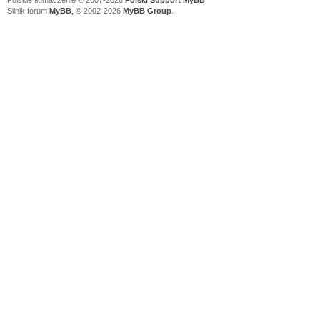
Polskie tłumaczenie © 2007-2026
Polski Support MyBB
Silnik forum
MyBB
, © 2002-2026
MyBB Group
.