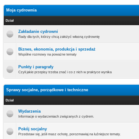
Moja cydrownia
Dział
Zakładanie cydrowni
Rady dla tych, którzy chcą założyć własną cydrownię
Biznes, ekonomia, produkcja i sprzedaż
Wspólne rozmowy na poważne tematy
Punkty i paragrafy
Czyli jakie przepisy trzeba znać i co z nich w praktyce wynika
Sprawy socjalne, porządkowe i techniczne
Dział
Wydarzenia
Informacje o wydarzeniach związanych z cydrem.
Pokój socjalny
Przedstaw się, jeśli masz ochotę, porozmawiaj na luźniejsze tematy.