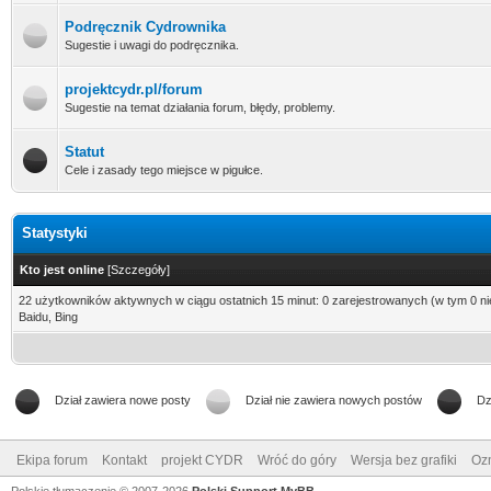
Podręcznik Cydrownika
Sugestie i uwagi do podręcznika.
projektcydr.pl/forum
Sugestie na temat działania forum, błędy, problemy.
Statut
Cele i zasady tego miejsce w pigułce.
Statystyki
Kto jest online
[
Szczegóły
]
22 użytkowników aktywnych w ciągu ostatnich 15 minut: 0 zarejestrowanych (w tym 0 ni
Baidu, Bing
Dział zawiera nowe posty
Dział nie zawiera nowych postów
Dz
Ekipa forum
Kontakt
projekt CYDR
Wróć do góry
Wersja bez grafiki
Ozn