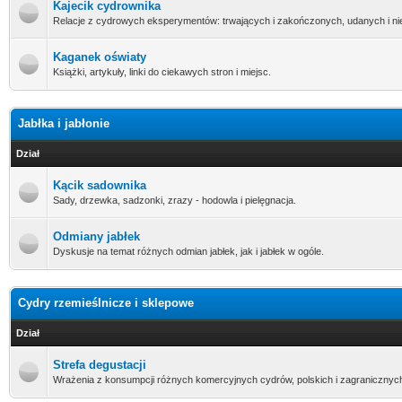
Kajecik cydrownika
Relacje z cydrowych eksperymentów: trwających i zakończonych, udanych i n
Kaganek oświaty
Książki, artykuły, linki do ciekawych stron i miejsc.
Jabłka i jabłonie
Dział
Kącik sadownika
Sady, drzewka, sadzonki, zrazy - hodowla i pielęgnacja.
Odmiany jabłek
Dyskusje na temat różnych odmian jabłek, jak i jabłek w ogóle.
Cydry rzemieślnicze i sklepowe
Dział
Strefa degustacji
Wrażenia z konsumpcji różnych komercyjnych cydrów, polskich i zagranicznyc