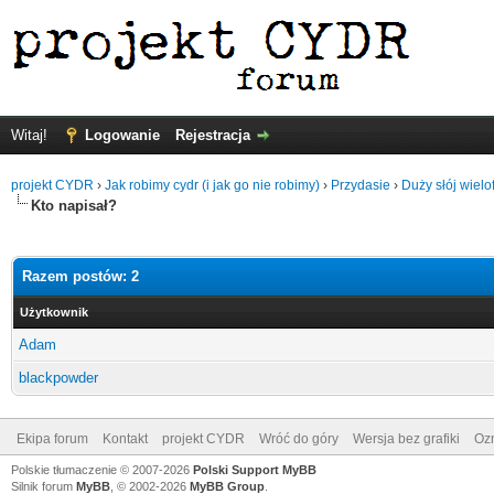
Witaj!
Logowanie
Rejestracja
projekt CYDR
›
Jak robimy cydr (i jak go nie robimy)
›
Przydasie
›
Duży słój wielo
Kto napisał?
Razem postów: 2
Użytkownik
Adam
blackpowder
Ekipa forum
Kontakt
projekt CYDR
Wróć do góry
Wersja bez grafiki
Ozn
Polskie tłumaczenie © 2007-2026
Polski Support MyBB
Silnik forum
MyBB
, © 2002-2026
MyBB Group
.