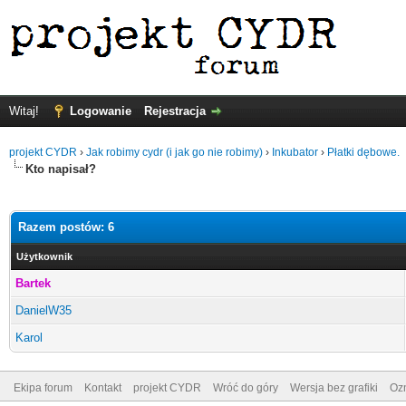
Witaj!
Logowanie
Rejestracja
projekt CYDR
›
Jak robimy cydr (i jak go nie robimy)
›
Inkubator
›
Płatki dębowe.
Kto napisał?
Razem postów: 6
Użytkownik
Bartek
DanielW35
Karol
Ekipa forum
Kontakt
projekt CYDR
Wróć do góry
Wersja bez grafiki
Ozn