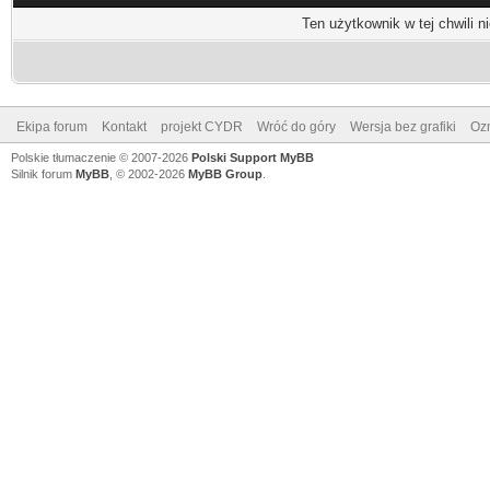
Ten użytkownik w tej chwili n
Ekipa forum
Kontakt
projekt CYDR
Wróć do góry
Wersja bez grafiki
Ozn
Polskie tłumaczenie © 2007-2026
Polski Support MyBB
Silnik forum
MyBB
, © 2002-2026
MyBB Group
.