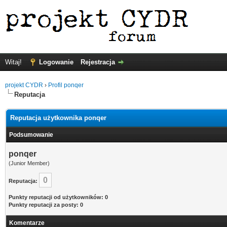
Witaj!
Logowanie
Rejestracja
projekt CYDR
›
Profil ponqer
Reputacja
Reputacja użytkownika ponqer
Podsumowanie
ponqer
(Junior Member)
0
Reputacja:
Punkty reputacji od użytkowników: 0
Punkty reputacji za posty: 0
Komentarze