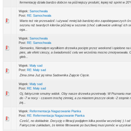
fermentację działa bardzo dobrze na późniejszy produkt, lepiej niż sprint w 2
Wątek:
Samochwała
Post:
RE: Samochwała
Warto też nie przesadzić i używać mniej lub bardziej eko zapobiegawczych ś
sezonu niż twardych kilerów później w sezonie (choć całkowicie uniknąć ich się
oga...
Wątek:
Samochwała
Post:
RE: Samochwała
Siemanko, Niemałym wysiłkiem drzewka pocięte przez weekend i opielone na ła
pies, ale efekt cieszy, a świadomość celu we wrześniu mocno zmotywowała. 
gleb...
Wątek:
Mały sad
Post:
RE: Mały sad
Zima zima Już jej nima Sadownika Zajęcie Cięcie.
Wątek:
Mały sad
Post:
RE: Mały sad
Oj, faktycznie smutny widok. Oby nasze drzewka przetrwały. W Poznaniu mamy
do -7 w nocy - czasem trochę zimniej, a za miastem jeszcze około -2 stopnie 
pą...
Wątek:
Refermentacja Nagazowanie Pianka
Post:
RE: Refermentacja Nagazowanie Pianka
Cześć, no dokładnie. Decyzję o filtracji podjąłem kilka postów wcześniej :) I od
Faktycznie zakładam, że lekkie filtrowanie po burzliwej musi pomóc w uzyskan