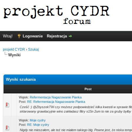
Witaj!
Logowanie
Rejestracja
projekt CYDR
›
Szukaj
Wyniki
Wyniki szukania
Post
Wątek:
Refermentacja Nagazowanie Pianka
Post:
RE: Refermentacja Nagazowanie Pianka
Cześć :) @ZbyszekTW czy możesz podpowiedzieć kilka kwestii w sprawie fi
sklarowany grawitacyjnie wino zakładasz filtry s15n 2um to nie za gruby byłby 
Wątek:
Moje cydry
Post:
RE: Moje cydry
Nigdy nie mieszałem, ale też nie miałem takiego blg. Pewne jest, że niska temp