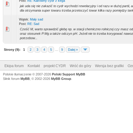
Post:
RE: Klarowny cydr z kega
jak uda się nie zakazić to cydr wychodzi rewelacyjny i od razu w dużej partii, a
dla otrzymania super towaru trzeba przetoczyć towar kilka razy pomiędzy tank
Wątek:
Mały sad
Post:
RE: Sad
Cześć M, warto sprawdzić glebę np. w stacji chemiczno rolniczej czy masz 
oraz stosunek P:Mg a także odczyn pH. Jeżeli nie to trzeba korygować nawoz
potrzebow...
Strony (9):
1
2
3
4
5
…
9
Dalej »
Ekipa forum
Kontakt
projekt CYDR
Wróć do góry
Wersja bez grafiki
Ozn
Polskie tłumaczenie © 2007-2026
Polski Support MyBB
Silnik forum
MyBB
, © 2002-2026
MyBB Group
.