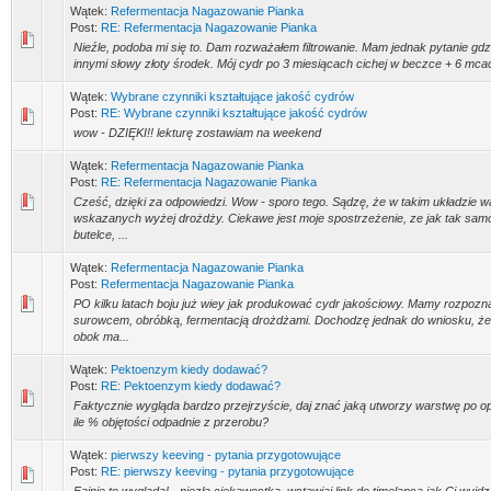
Wątek:
Refermentacja Nagazowanie Pianka
Post:
RE: Refermentacja Nagazowanie Pianka
Nieźle, podoba mi się to. Dam rozważałem filtrowanie. Mam jednak pytanie gdzie
innymi słowy złoty środek. Mój cydr po 3 miesiącach cichej w beczce + 6 mcach
Wątek:
Wybrane czynniki kształtujące jakość cydrów
Post:
RE: Wybrane czynniki kształtujące jakość cydrów
wow - DZIĘKI!! lekturę zostawiam na weekend
Wątek:
Refermentacja Nagazowanie Pianka
Post:
RE: Refermentacja Nagazowanie Pianka
Cześć, dzięki za odpowiedzi. Wow - sporo tego. Sądzę, że w takim układzie w
wskazanych wyżej drożdży. Ciekawe jest moje spostrzeżenie, ze jak tak sam
butelce, ...
Wątek:
Refermentacja Nagazowanie Pianka
Post:
Refermentacja Nagazowanie Pianka
PO kilku latach boju już wiey jak produkować cydr jakościowy. Mamy rozpoz
surowcem, obróbką, fermentacją drożdżami. Dochodzę jednak do wniosku, że 
obok ma...
Wątek:
Pektoenzym kiedy dodawać?
Post:
RE: Pektoenzym kiedy dodawać?
Faktycznie wygląda bardzo przejrzyście, daj znać jaką utworzy warstwę po opa
ile % objętości odpadnie z przerobu?
Wątek:
pierwszy keeving - pytania przygotowujące
Post:
RE: pierwszy keeving - pytania przygotowujące