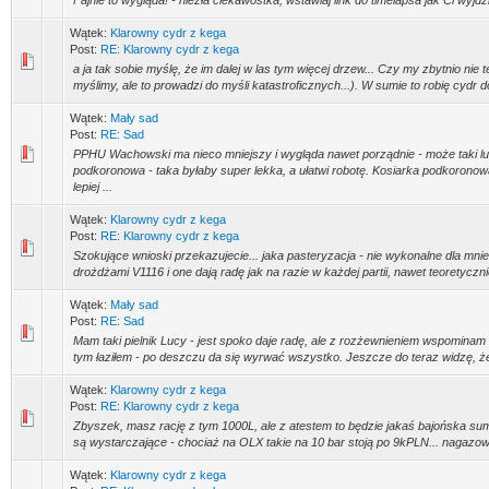
Fajnie to wygląda! - niezła ciekawostka, wstawiaj link do timelapsa jak Ci wyjd
Wątek:
Klarowny cydr z kega
Post:
RE: Klarowny cydr z kega
a ja tak sobie myślę, że im dalej w las tym więcej drzew... Czy my zbytnio nie
myślimy, ale to prowadzi do myśli katastroficznych...). W sumie to robię cydr do
Wątek:
Mały sad
Post:
RE: Sad
PPHU Wachowski ma nieco mniejszy i wygląda nawet porządnie - może taki lu
podkoronowa - taka byłaby super lekka, a ułatwi robotę. Kosiarka podkoronow
lepiej ...
Wątek:
Klarowny cydr z kega
Post:
RE: Klarowny cydr z kega
Szokujące wnioski przekazujecie... jaka pasteryzacja - nie wykonalne dla mnie.
drożdżami V1116 i one dają radę jak na razie w każdej partii, nawet teoretycznie
Wątek:
Mały sad
Post:
RE: Sad
Mam taki pielnik Lucy - jest spoko daje radę, ale z rozżewnieniem wspominam
tym łaziłem - po deszczu da się wyrwać wszystko. Jeszcze do teraz widzę, że 
Wątek:
Klarowny cydr z kega
Post:
RE: Klarowny cydr z kega
Zbyszek, masz rację z tym 1000L, ale z atestem to będzie jakaś bajońska su
są wystarczające - chociaż na OLX takie na 10 bar stoją po 9kPLN... nagazowyw
Wątek:
Klarowny cydr z kega