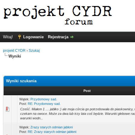
Witaj!
Logowanie
Rejestracja
projekt CYDR
›
Szukaj
Wyniki
Wyniki szukania
Post
Wątek:
Przydomowy sad.
Post:
RE: Przydomowy sad.
Cześć. Miałem 1 .... jabłko :) ale moja córcia go potrzebowała do piaskownicy, wi
czekam na owoce. Może za dwa lub trzy lata coś będzie. Warunki glebowe rac
warunki wodn...
Wątek:
Zrazy starych odmian jabłoni
Post:
RE: Zrazy starych odmian jabłoni