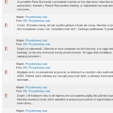
Ja prosiłem Pana Ryszarda o przesłanie zrazów ze trzy lata temu i dwa lata te
sporej ilości. Kontakt z Panem Ryszardem świetny, a i odpowiedzi na moje laic
rzeczowe...
Wątek:
Przydomowy sad.
Post:
RE: Przydomowy sad.
Cześć. Drzewka rosną, nie tak szybko jakbym chciał, ale rosną. Niestety w ty
nich kompletnie czasu i nie "chodziłem koło nich". Żadnego podlewania *czytał
...
Wątek:
Przydomowy sad.
Post:
RE: Przydomowy sad.
Dzięki za odpowiedź. Obecnie w noce ustawiam na nich beczkę, a w ciągu d
nadzieję, że beczka ochroni je trochę przed mrozem. W ciągu dnia chciałbym, 
najwięcej promieni i...
Wątek:
Przydomowy sad.
Post:
RE: Przydomowy sad.
Wygląda na to, że posadzone w gruncie i w donicach w zeszłym roku sadzon
100%. Polskie stare odmiany już zaczęły puszczać listki, a odmiany francuskie
nieśmiało ...
Wątek:
Przydomowy sad.
Post:
RE: Przydomowy sad.
Dzięki :) W kolejnym roku (o ile tegoroczne szczepienia pójdą źle) później ro
Niestety pomieszczenie, które opisałem w powyższym poście to najzimniejsz
moim domu,...
Wątek:
Przydomowy sad.