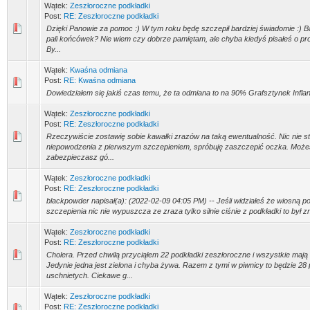
Wątek:
Zeszłoroczne podkładki
Post:
RE: Zeszłoroczne podkładki
Dzięki Panowie za pomoc :) W tym roku będę szczepił bardziej świadomie :) B
pali końcówek? Nie wiem czy dobrze pamiętam, ale chyba kiedyś pisałeś o pr
By...
Wątek:
Kwaśna odmiana
Post:
RE: Kwaśna odmiana
Dowiedziałem się jakiś czas temu, że ta odmiana to na 90% Grafsztynek Inflan
Wątek:
Zeszłoroczne podkładki
Post:
RE: Zeszłoroczne podkładki
Rzeczywiście zostawię sobie kawałki zrazów na taką ewentualność. Nic nie stra
niepowodzenia z pierwszym szczepieniem, spróbuję zaszczepić oczka. Może
zabezpieczasz gó...
Wątek:
Zeszłoroczne podkładki
Post:
RE: Zeszłoroczne podkładki
blackpowder napisał(a): (2022-02-09 04:05 PM) -- Jeśli widziałeś że wiosną po
szczepienia nic nie wypuszcza ze zraza tylko silnie ciśnie z podkładki to był zna
Wątek:
Zeszłoroczne podkładki
Post:
RE: Zeszłoroczne podkładki
Cholera. Przed chwilą przyciąłem 22 podkładki zeszłoroczne i wszystkie mają 
Jedynie jedna jest zielona i chyba żywa. Razem z tymi w piwnicy to będzie 28
uschnietych. Ciekawe g...
Wątek:
Zeszłoroczne podkładki
Post:
RE: Zeszłoroczne podkładki