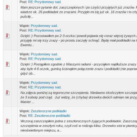
Post:
RE: Przydomowy sad.
Mam jeszcze pytanie dot. zaszczepionych i po części przyjętych już zrazó
wiadrze ok. 26 podkładek ze zrazami. Przyjęło mi się już ok. 16 zrazów i to ch
puściły...
Wątek:
Przydomowy sad.
Post:
RE: Przydomowy sad.
Dzięki :) Pozostawiłem po 2-3 oczka i powoli pojawia się coraz więcej żywych
przyjęły mi się trzy zrazy - po prostu zaczęły schnąć. Będę miał podkładki na 
Ewentu...
Wątek:
Przydomowy sad.
Post:
RE: Przydomowy sad.
Dzięki :) Postąpiłem zgodnie z Waszymi radami - przyciąłem najdłuższe zrazy o
aby było 4-6 oczek, gumką ścisnąłem połączenie zrazu i podkładki (nie popraw
gdyż ob...
Wątek:
Przydomowy sad.
Post:
RE: Przydomowy sad.
Na zdjęciu poniżej są tegoroczne szczepienia. Niedawno skończyłem szczepić
że 3 soboty pod rząd. Już widzę, że (chyba) drzewka dwóch odmian nie przyj
Master ...
Wątek:
Zeszłoroczne podkładki
Post:
RE: Zeszłoroczne podkładki
Wczoraj zaszczepiłem jedna z zeszłorocznych żyjących podkładek. Zaszczepi
szczepienia w zeszłym roku, czyli coś w rodzaju klinu. Drzewko stoi w piwnicy
nieoświetlonym miejscu, a...