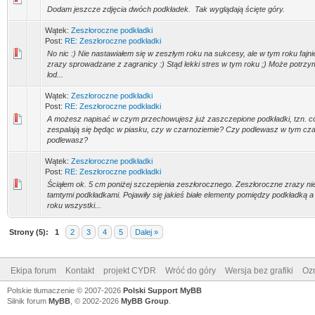
Dodam jeszcze zdjęcia dwóch podkładek. Tak wyglądają ścięte góry.
Wątek:
Zeszłoroczne podkładki
Post:
RE: Zeszłoroczne podkładki
No nic :) Nie nastawiałem się w zeszłym roku na sukcesy, ale w tym roku fajnie
zrazy sprowadzane z zagranicy :) Stąd lekki stres w tym roku ;) Może potrz
lod...
Wątek:
Zeszłoroczne podkładki
Post:
RE: Zeszłoroczne podkładki
A możesz napisać w czym przechowujesz już zaszczepione podkładki, tzn. co
zespalają się będąc w piasku, czy w czarnoziemie? Czy podlewasz w tym czas
podlewasz?
Wątek:
Zeszłoroczne podkładki
Post:
RE: Zeszłoroczne podkładki
Ściąłem ok. 5 cm poniżej szczepienia zeszłorocznego. Zeszłoroczne zrazy nie 
tamtymi podkładkami. Pojawiły się jakieś białe elementy pomiędzy podkładką
roku wszystki...
Strony (5):
1
2
3
4
5
Dalej »
Ekipa forum
Kontakt
projekt CYDR
Wróć do góry
Wersja bez grafiki
Ozn
Polskie tłumaczenie © 2007-2026
Polski Support MyBB
Silnik forum
MyBB
, © 2002-2026
MyBB Group
.