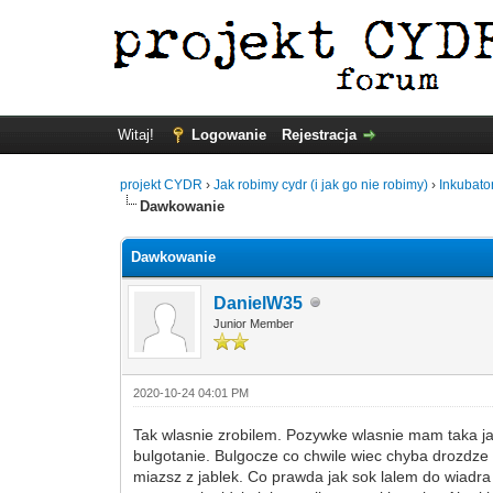
Witaj!
Logowanie
Rejestracja
projekt CYDR
›
Jak robimy cydr (i jak go nie robimy)
›
Inkubato
Dawkowanie
Dawkowanie
DanielW35
Junior Member
2020-10-24 04:01 PM
Tak wlasnie zrobilem. Pozywke wlasnie mam taka jak
bulgotanie. Bulgocze co chwile wiec chyba drozdze 
miazsz z jablek. Co prawda jak sok lalem do wiadr