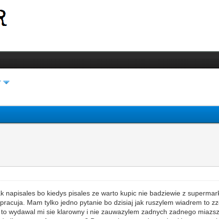
r
 napisales bo kiedys pisales ze warto kupic nie badziewie z supermark
pracuja. Mam tylko jedno pytanie bo dzisiaj jak ruszylem wiadrem to z
a to wydawal mi sie klarowny i nie zauwazylem zadnych zadnego miazs