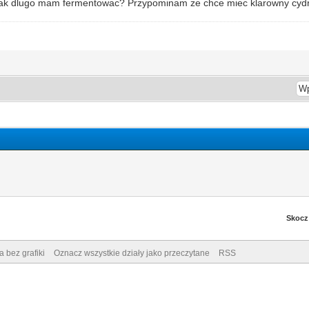
 i jak dlugo mam fermentowac? Przypominam ze chce miec klarowny cydr
Skocz
a bez grafiki
Oznacz wszystkie działy jako przeczytane
RSS