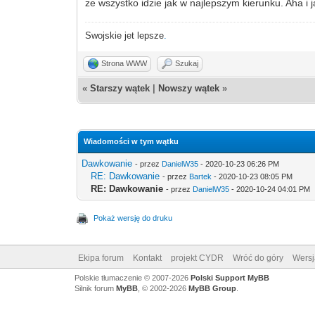
ze wszystko idzie jak w najlepszym kierunku. Aha
Swojskie jet lepsze
.
Strona WWW
Szukaj
«
Starszy wątek
|
Nowszy wątek
»
Wiadomości w tym wątku
Dawkowanie
- przez
DanielW35
- 2020-10-23 06:26 PM
RE: Dawkowanie
- przez
Bartek
- 2020-10-23 08:05 PM
RE: Dawkowanie
- przez
DanielW35
- 2020-10-24 04:01 PM
Pokaż wersję do druku
Ekipa forum
Kontakt
projekt CYDR
Wróć do góry
Wersj
Polskie tłumaczenie © 2007-2026
Polski Support MyBB
Silnik forum
MyBB
, © 2002-2026
MyBB Group
.