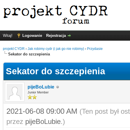
Witaj!
Logowanie
Rejestracja
projekt CYDR
›
Jak robimy cydr (i jak go nie robimy)
›
Przydasie
Sekator do szczepienia
Sekator do szczepienia
pijeBoLubie
Junior Member
2021-06-08 09:00 AM
(Ten post był o
przez
pijeBoLubie
.)