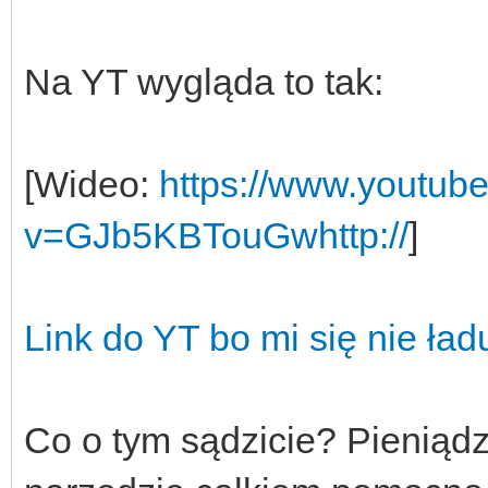
Na YT wygląda to tak:
[Wideo:
https://www.youtub
v=GJb5KBTouGwhttp://
]
Link do YT bo mi się nie ład
Co o tym sądzicie? Pieniądze