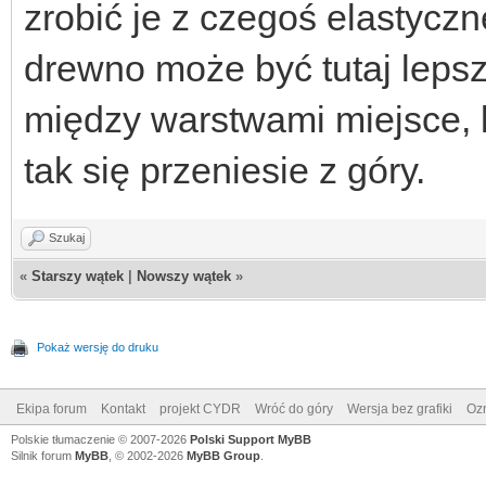
zrobić je z czegoś elastyczn
drewno może być tutaj lepsze
między warstwami miejsce, k
tak się przeniesie z góry.
Szukaj
«
Starszy wątek
|
Nowszy wątek
»
Pokaż wersję do druku
Ekipa forum
Kontakt
projekt CYDR
Wróć do góry
Wersja bez grafiki
Ozn
Polskie tłumaczenie © 2007-2026
Polski Support MyBB
Silnik forum
MyBB
, © 2002-2026
MyBB Group
.