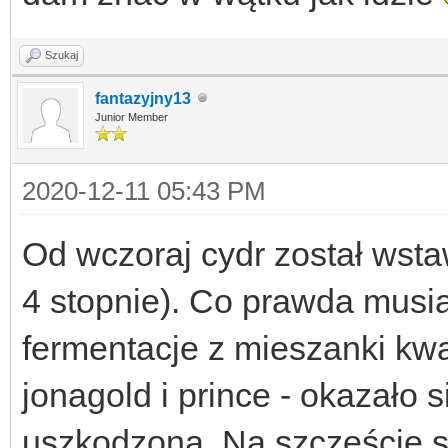
Szukaj
fantazyjny13
Junior Member
2020-12-11 05:43 PM
Od wczoraj cydr został wsta
4 stopnie). Co prawda musi
fermentacje z mieszanki kwa
jonagold i prince - okazało s
uszkodzona. Na szczęście s