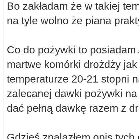
Bo zakładam że w takiej tem
na tyle wolno że piana prak
Co do pożywki to posiadam A
martwe komórki drożdży jak
temperaturze 20-21 stopni 
zalecanej dawki pożywki na
dać pełną dawkę razem z d
Gdzieś znalazłem opis tych 