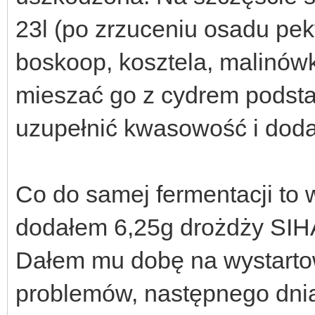
23l (po zrzuceniu osadu pe
boskoop, kosztela, malinów
mieszać go z cydrem podst
uzupełnić kwasowość i doda
Co do samej fermentacji to 
dodałem 6,25g drożdży SIHA
Dałem mu dobę na wystartow
problemów, następnego dnia 