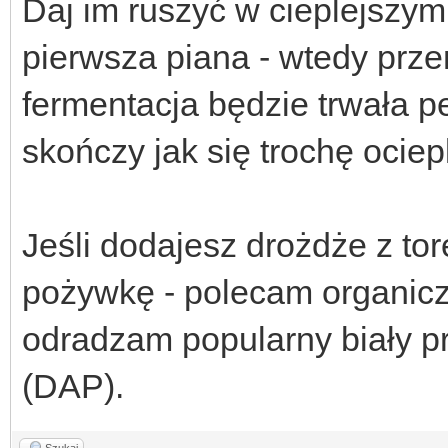
Daj im ruszyć w cieplejszym 
pierwsza piana - wtedy przen
fermentacja będzie trwała p
skończy jak się trochę ociep
Jeśli dodajesz drożdże z to
pożywkę - polecam organicz
odradzam popularny biały pr
(DAP).
Szukaj