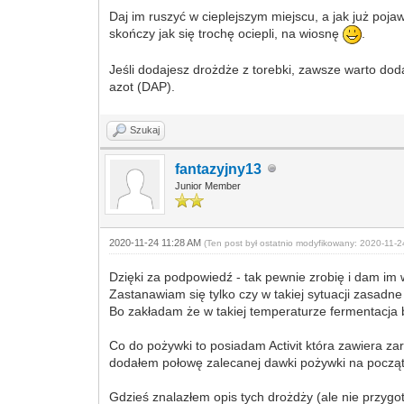
Daj im ruszyć w cieplejszym miejscu, a jak już poja
skończy jak się trochę ociepli, na wiosnę
.
Jeśli dodajesz drożdże z torebki, zawsze warto do
azot (DAP).
Szukaj
fantazyjny13
Junior Member
2020-11-24 11:28 AM
(Ten post był ostatnio modyfikowany: 2020-11-
Dzięki za podpowiedź - tak pewnie zrobię i dam im 
Zastanawiam się tylko czy w takiej sytuacji zasadn
Bo zakładam że w takiej temperaturze fermentacja b
Co do pożywki to posiadam Activit która zawiera z
dodałem połowę zalecanej dawki pożywki na począ
Gdzieś znalazłem opis tych drożdży (ale nie przyg