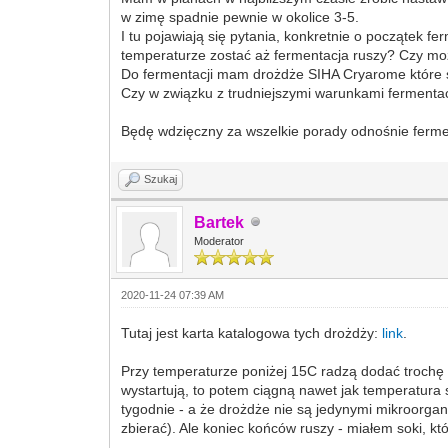
w zimę spadnie pewnie w okolice 3-5.
I tu pojawiają się pytania, konkretnie o początek 
temperaturze zostać aż fermentacja ruszy? Czy mo
Do fermentacji mam drożdże SIHA Cryarome które są
Czy w związku z trudniejszymi warunkami fermentac
Będę wdzięczny za wszelkie porady odnośnie fermen
Szukaj
Bartek
Moderator
2020-11-24 07:39 AM
Tutaj jest karta katalogowa tych drożdży:
link
.
Przy temperaturze poniżej 15C radzą dodać trochę w
wystartują, to potem ciągną nawet jak temperatura s
tygodnie - a że drożdże nie są jedynymi mikroorgan
zbierać). Ale koniec końców ruszy - miałem soki, 