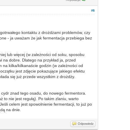
#6
długotrwałego kontaktu z drożdżami problemów, czy
lone - ja uważam że jak fermentacja przebiega bez
niej lub więcej (w zależności od soku, sposobu
i na dobre. Dlatego na przykład ja, przed
na kilka/kilkanaście godzin (w zależności od
czątku jest zdjęcie pokazujące jakiego efektu
kłada się już przede wszystkim z drożdży.
n cydr znad tego osadu, do nowego fermentora.
 to nie jest regułą). Po takim zlaniu, warto
śli celem jest spowolnienie fermentacji, to już po
ądą na dnie.
Odpowiedz