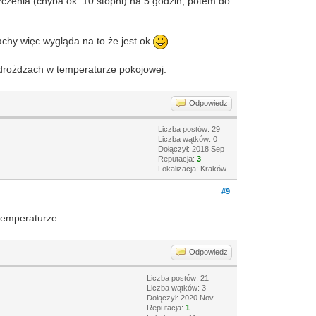
czenia (chyba ok. 10 stopni) na 5 godzin, potem do
achy więc wygląda na to że jest ok
drożdżach w temperaturze pokojowej.
Odpowiedz
Liczba postów: 29
Liczba wątków: 0
Dołączył: 2018 Sep
Reputacja:
3
Lokalizacja: Kraków
#9
 temperaturze.
Odpowiedz
Liczba postów: 21
Liczba wątków: 3
Dołączył: 2020 Nov
Reputacja:
1