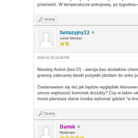
przenieść. W temperaturze pokojowej, po tygodniu-
Szukaj
fantazyjny13
Junior Member
2020-11-25 12:38 PM
Niestety Activit (bez O) - wersja bez dodatków ch
granicę zalecanej dawki pożywki (dodam do soku ju
Zastanawiam się też jak będzie wyglądało klarowani
umrze większość komórek drożdży? Czy w takim ukł
może pierwsze zlanie trzeba wykonać gdzieś "w śro
Szukaj
Bartek
Moderator