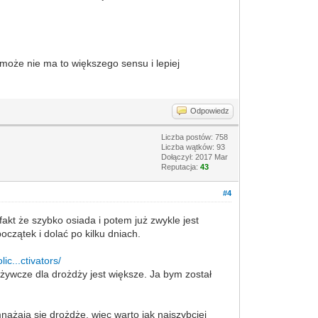
oże nie ma to większego sensu i lepiej
Odpowiedz
Liczba postów: 758
Liczba wątków: 93
Dołączył: 2017 Mar
Reputacja:
43
#4
akt że szybko osiada i potem już zwykle jest
oczątek i dolać po kilku dniach.
ic...ctivators/
żywcze dla drożdży jest większe. Ja bym został
ażają się drożdże, więc warto jak najszybciej