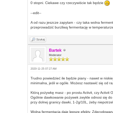
0 stopni. Ciekawe czy rzeczywiście tak będzie
--edit--
A od razu jeszcze zapytam - czy taka wolna ferme
przeprowadzić burzliwą fermentację w temperaturze
Szukaj
Bartek
Moderator
2020-11-25 07:27 AM
Trudno powiedzieć ile będzie piany - nawet w niski
minimalna, jeśli w ogóle. Możesz nastawić się od ra
Którą pożywkę masz - po prostu Activit, czy Activit 
Ogólnie dawkowanie pożywek zwykle odnosi się do w
przy dolnej granicy dawki, 1-2g/10L, żeby niepotrze
Wolna fermentacja daje lepsze efekty. Zdecydowana