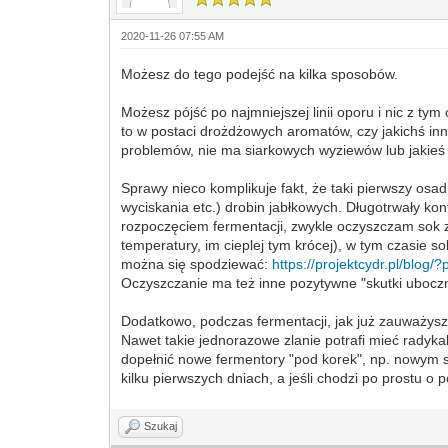
2020-11-26 07:55 AM
Możesz do tego podejść na kilka sposobów.
Możesz pójść po najmniejszej linii oporu i nic z t
to w postaci drożdżowych aromatów, czy jakichś in
problemów, nie ma siarkowych wyziewów lub jakieś 
Sprawy nieco komplikuje fakt, że taki pierwszy osa
wyciskania etc.) drobin jabłkowych. Długotrwały ko
rozpoczęciem fermentacji, zwykle oczyszczam sok z
temperatury, im cieplej tym krócej), w tym czasie 
można się spodziewać:
https://projektcydr.pl/blog/
Oczyszczanie ma też inne pozytywne "skutki uboczn
Dodatkowo, podczas fermentacji, jak już zauważys
Nawet takie jednorazowe zlanie potrafi mieć radykaln
dopełnić nowe fermentory "pod korek", np. nowym sok
kilku pierwszych dniach, a jeśli chodzi po prostu o 
Szukaj