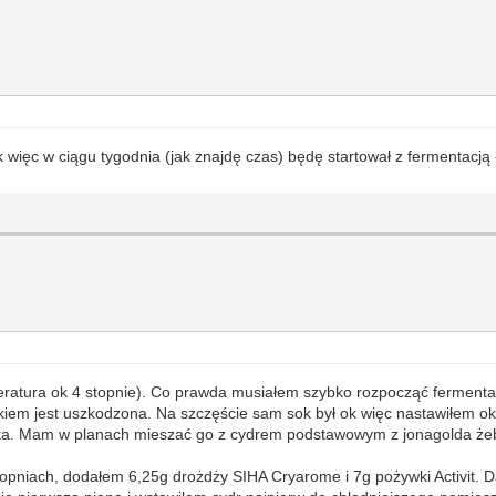
k więc w ciągu tygodnia (jak znajdę czas) będę startował z fermentacją
eratura ok 4 stopnie). Co prawda musiałem szybko rozpocząć fermentac
 sokiem jest uszkodzona. Na szczęście sam sok był ok więc nastawiłem
wka. Mam w planach mieszać go z cydrem podstawowym z jonagolda żeb
topniach, dodałem 6,25g drożdży SIHA Cryarome i 7g pożywki Activit. 