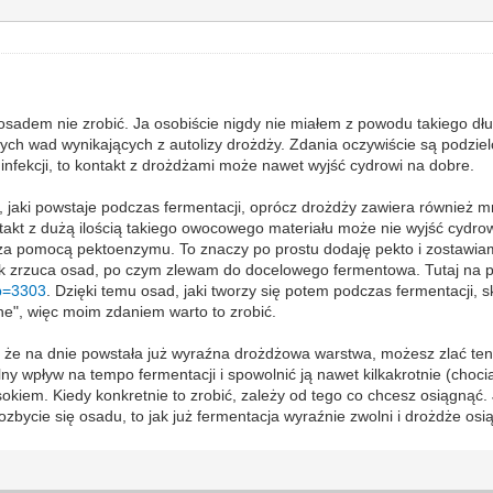
ym osadem nie zrobić. Ja osobiście nigdy nie miałem z powodu takiego 
nych wad wynikających z autolizy drożdży. Zdania oczywiście są podzie
infekcji, to kontakt z drożdżami może nawet wyjść cydrowi na dobre.
d, jaki powstaje podczas fermentacji, oprócz drożdży zawiera również m
ntakt z dużą ilością takiego owocowego materiału może nie wyjść cydrow
a pomocą pektoenzymu. To znaczy po prostu dodaję pekto i zostawiam 
sok zrzuca osad, po czym zlewam do docelowego fermentowa. Tutaj na po
?p=3303
. Dzięki temu osad, jaki tworzy się potem podczas fermentacji, s
e", więc moim zdaniem warto to zrobić.
z że na dnie powstała już wyraźna drożdżowa warstwa, możesz zlać te
y wpływ na tempo fermentacji i spowolnić ją nawet kilkakrotnie (chociaż
iem. Kiedy konkretnie to zrobić, zależy od tego co chcesz osiągnąć. Je
pozbycie się osadu, to jak już fermentacja wyraźnie zwolni i drożdże osi