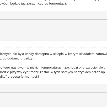
dwóch będzie już zasadniczo po fermentacji.
emicznych nie była wtedy dostępna w sklepie w którym składałem zamówi
ż po dodaniu drożdży).
e tego nastawu - w niskich temperaturach zachodzi ono szybciej ale ch
adzie przyszły cydr może zostać w tych samych naczyniach przez np. 3
dku" procesu fermentacji?