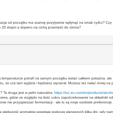
ntacja od początku ma szansę pozytywnie wpłynąć na smak cydru? Czy m
 20 stopni a dopiero na cichą przenieść do zimna?
ej temperaturze potrafi na samym początku wstać całkiem pokaźna, ale f
zu, że coś tam wyjdzie i będziesz wycierał. Możesz też nalać mniej na p
O? Ta druga jest w pełni naturalna:
https://ioc.eu.com/en/products/alcohol
ina, gdzie ze względu na ilość cukru zapotrzebowanie na składniki od
bnie nie przyspieszać fermentacji - ale to są moje osobiste preferencje.
 większość aromatów powstaje podczas pierwszych kilku dni, gdy namn