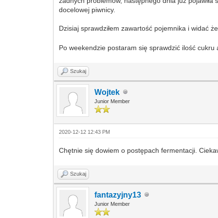
żadnych problemów, następnego dnia już pojawiła s
docelowej piwnicy.
Dzisiaj sprawdziłem zawartość pojemnika i widać że 
Po weekendzie postaram się sprawdzić ilość cukru
Szukaj
Wojtek
Junior Member
2020-12-12 12:43 PM
Chętnie się dowiem o postępach fermentacji. Cieka
Szukaj
fantazyjny13
Junior Member