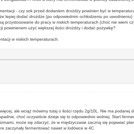
fermentacji - czy sok przed dodaniem drożdży powinien być w temperatur
że lepiej dodać drożdże (po odpowiednim ochłodzeniu po uwodnieniu) 
 przystosowane do pracy w niskich temperaturach (choć nie wiem czy 
ji powinienem użyć większej ilości drożdży i dodać pożywkę?
tacji w niskich temperaturach.
ięcej, ale wciąż mówimy tutaj o ilości rzędu 2g/10L. Nie ma podanej do
padnie, choć oczywiście dzieje się to odpowiednio wolniej. Start fermen
izmami, może się zdarzyć, że w międzyczasie zaczną się pojawiać plam
które zaczynały fermentować nawet w lodówce w 4C.