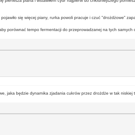
ię pierwsza piana i wstawiłem cydr najpierw do chłodniejszego pomiesz
pojawiło się więcej piany, rurka powoli pracuje i czuć "drożdżowe" zap
 aby porównać tempo fermentacji do przeprowadzanej na tych samych 
we, jaka będzie dynamika zjadania cukrów przez drożdże w tak niskiej