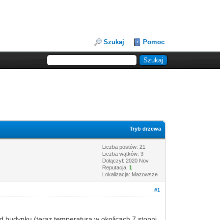
Szukaj
Pomoc
Tryb drzewa
Liczba postów: 21
Liczba wątków: 3
Dołączył: 2020 Nov
Reputacja:
1
Lokalizacja: Mazowsze
#1
d budynku (teraz temperatura w okolicach 7 stopni,