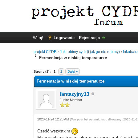
Witaj!
Logowanie
Rejestracja
projekt CYDR
›
Jak robimy cydr (i jak go nie robimy)
›
Inkubato
Fermentacja w niskiej temperaturze
Strony (2):
1
2
Dalej »
Fermentacja w niskiej temperaturze
fantazyjny13
Junior Member
2020-11-24 12:23 AM
(Ten post był ostatnio modyfikowany: 2020-11
Cześć wszystkim
Mam w planach w najbliższym czasie zrobić nastaw 