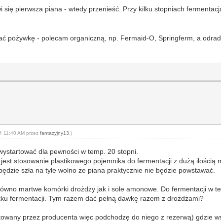
wi się pierwsza piana - wtedy przenieść. Przy kilku stopniach fermentac
dać pożywkę - polecam organiczną, np. Fermaid-O, Springferm, a odrad
24 11:40 AM przez
fantazyjny13
.)
wystartować dla pewności w temp. 20 stopni.
e jest stosowanie plastikowego pojemnika do fermentacji z dużą ilością
ędzie szła na tyle wolno że piana praktycznie nie będzie powstawać.
arówno martwe komórki drożdży jak i sole amonowe. Do fermentacji w t
tku fermentacji. Tym razem dać pełną dawkę razem z drożdżami?
otowany przez producenta więc podchodzę do niego z rezerwą) gdzie w