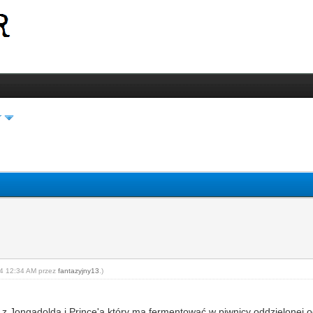
r
-24 12:34 AM przez
fantazyjny13
.)
z Jongadolda i Prince'a który ma fermentować w piwnicy oddzielonej o