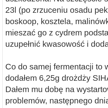
23l (po zrzuceniu osadu pe
boskoop, kosztela, malinów
mieszać go z cydrem podst
uzupełnić kwasowość i doda
Co do samej fermentacji to 
dodałem 6,25g drożdży SIHA
Dałem mu dobę na wystartow
problemów, następnego dnia 