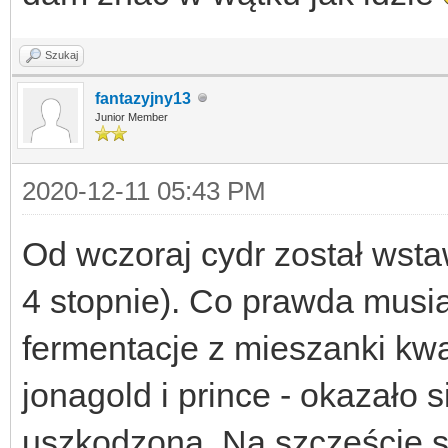
Szukaj
fantazyjny13
Junior Member
2020-12-11 05:43 PM
Od wczoraj cydr został wsta
4 stopnie). Co prawda musi
fermentacje z mieszanki kwa
jonagold i prince - okazało s
uszkodzona. Na szczęście s