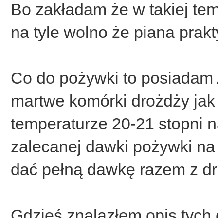
Bo zakładam że w takiej tem
na tyle wolno że piana prak
Co do pożywki to posiadam A
martwe komórki drożdży jak
temperaturze 20-21 stopni 
zalecanej dawki pożywki na
dać pełną dawkę razem z d
Gdzieś znalazłem opis tych 