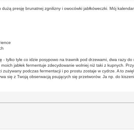
 dużą presję brunatnej zgnilizny i owocówki jabłkóweczki. Mój kalenda
rience
ch
uję - tylko tyle co idzie posypowo na trawnik pod drzewami, dwa razy d
dr z moich jabłek fermentuje zdecydowanie wolniej niż taki z kupnych. 
ości zużywany podczas fermentacji i po prostu zostaje w cydrze. A to z
ywa się z Twoją obserwacją psujących się przetworów. Ja np. do kiszen