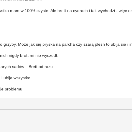
zystko mam w 100% czyste. Ale brett na cydrach i tak wychodzi - więc 
 grzyby. Może jak się pryska na parcha czy szarą pleśń to ubija sie i i
ich nigdy brett mi nie wyszedł.
ych sadów... Brett od razu...
 ubija wszystko.
uje problemu.