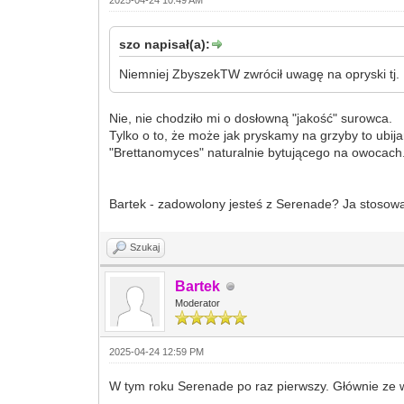
2025-04-24 10:49 AM
szo napisał(a):
Niemniej ZbyszekTW zwrócił uwagę na opryski tj.
Nie, nie chodziło mi o dosłowną "jakość" surowca.
Tylko o to, że może jak pryskamy na grzyby to ubij
"Brettanomyces" naturalnie bytującego na owocach.
Bartek - zadowolony jesteś z Serenade? Ja stosował
Szukaj
Bartek
Moderator
2025-04-24 12:59 PM
W tym roku Serenade po raz pierwszy. Głównie ze wz