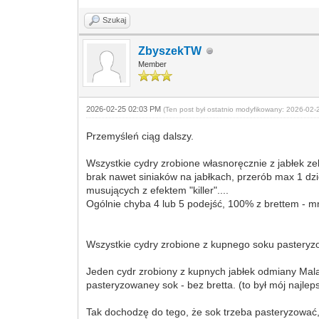
Szukaj
ZbyszekTW
Member
2026-02-25 02:03 PM
(Ten post był ostatnio modyfikowany: 2026-02
Przemyśleń ciąg dalszy.
Wszystkie cydry zrobione własnoręcznie z jabłek ze
brak nawet siniaków na jabłkach, przerób max 1 d
musujących z efektem "killer"....
Ogólnie chyba 4 lub 5 podejść, 100% z brettem - m
Wszystkie cydry zrobione z kupnego soku pasteryz
Jeden cydr zrobiony z kupnych jabłek odmiany Mala
pasteryzowaney sok - bez bretta. (to był mój najlep
Tak dochodzę do tego, że sok trzeba pasteryzować, 