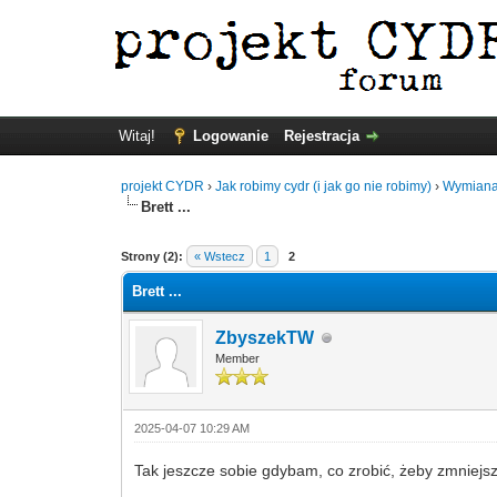
Witaj!
Logowanie
Rejestracja
projekt CYDR
›
Jak robimy cydr (i jak go nie robimy)
›
Wymiana
Brett ...
Strony (2):
« Wstecz
1
2
Brett ...
ZbyszekTW
Member
2025-04-07 10:29 AM
Tak jeszcze sobie gdybam, co zrobić, żeby zmniejs