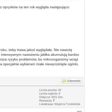
rz oprysków na ten rok wygląda następująco:
o roku, żeby trawa jakoś wyglądała. Nie nawożę
Przy intensywnym nawożeniu jabłka akumulują bardzo
większa ryzyko problemów, bo mikroorganizmy wciąż
ia specjalnie wybieram małe niewyrośnięte ogórki,
Odpowiedz
Liczba postów: 92
Liczba wątków: 6
Dołączył: 2021 Dec
Reputacja:
7
Lokalizacja: Wzgórza Trzebnickie