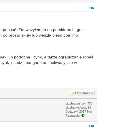
#15
nie popsuć. Zauważyłem to na pomidorach, gdzie
ch po prostu skisły lub weszła pleśń pomimo
vax lub podobne i cynk, a także ograniczanie robali
r, cynk, miedź, mangan I aminokwasy, ale w
Odpowiedz
Liczba postów: 758
Liczba wątków: 93
Dołączył: 2017 Mar
Reputacja:
43
#16