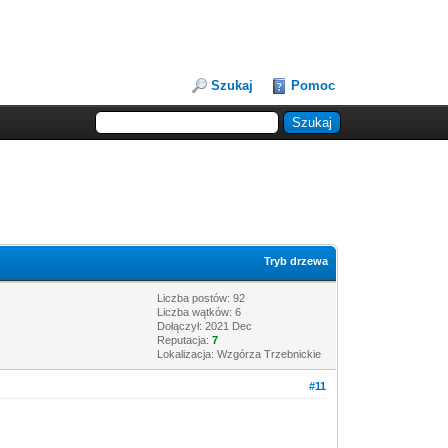
Szukaj
Pomoc
Tryb drzewa
Liczba postów: 92
Liczba wątków: 6
Dołączył: 2021 Dec
Reputacja:
7
Lokalizacja: Wzgórza Trzebnickie
#11