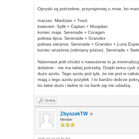
Opryski są potrzebne, przynajmniej u mnie, bo mam
marzec: Miedzian + Treol
kwiecień: Syllit + Captan + Mospilan
koniec maja: Serenade + Coragen
połowa lipca: Serenade + Grandex
połowa sierpnia: Serenade + Grandex + Luna Expe
koniec września (odmiany późne): Serenade + Swit
Natomiast jeśli chodzi o nawożenie to ja minimaliz
dolistnie - nie ma takiej potrzeby. Dzięki temu cy
dużo azotu. Tego azotu jest tyle, że nie jest w cał
mają z tego azotu pożytek. I to bardzo dobrze pokr
bo takie dużo i ładne to na bank się nie udadzą..
Szukaj
ZbyszekTW
Member