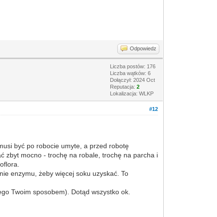
Odpowiedz
Liczba postów: 176
Liczba wątków: 6
Dołączył: 2024 Oct
Reputacja:
2
Lokalizacja: WLKP
#12
 musi być po robocie umyte, a przed robotę
ć zbyt mocno - trochę na robale, trochę na parcha i
oflora.
dynie enzymu, żeby więcej soku uzyskać. To
onego Twoim sposobem). Dotąd wszystko ok.