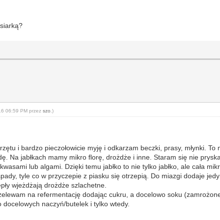
siarką?
-16 06:59 PM przez
szo
.)
zętu i bardzo pieczołowicie myję i odkarzam beczki, prasy, młynki. To
ę. Na jabłkach mamy mikro florę, drożdże i inne. Staram się nie pryska
asami lub algami. Dzięki temu jabłko to nie tylko jabłko, ale cała mikr
spady, tyle co w przyczepie z piasku się otrzepią. Do miazgi dodaje je
epły wjeżdżają drożdże szlachetne.
 przelewam na refermentację dodając cukru, a docelowo soku (zamroż
docelowych naczyń/butelek i tylko wtedy.