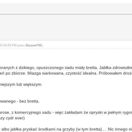
-25 02:05 PM przez
ZbyszekTW
.)
branych z dzikiego, opuszczonego sadu miały bretta. Jabłka zdrowiutkie
zień po zbiorze. Miazga siarkowana, czystość idealna. Próbowałem d
niejszym lub większym.
owanego - bez bretta.
rose, z komercyjnego sadu - więc zakładam że opryski w pełnym rygor
szy cydr ever)
albo jabłka pryskać środkami na grzyby (w tym bretta).... Nic innego n