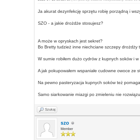
Ja akurat dezynfekcję sprzętu robię porządną i ws
SZO - a jakie drożdże stosujesz?
A może w opryskach jest sekret?
Bo Bretty tudzież inne niechciane szczepy drożdży to
W sumie robiłem dużo cydrów z kupnych soków i w n
A jak pokupowałem wspaniałe cudowne owoce ze star
Na pewno pasteryzacja kupnych soków też pomaga i
Samo siarkowanie miazgi po zmieleniu nie rozwiąz
Szukaj
szo
Member