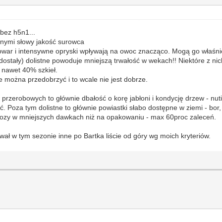
 bez h5n1...
nnymi słowy jakość surowca
 towar i intensywne opryski wpływają na owoc znacząco. Mogą go właś
 dostały) dolistne powoduje mniejszą trwałość w wekach!! Niektóre z ni
i nawet 40% szkieł.
 można przedobrzyć i to wcale nie jest dobrze.
przerobowych to głównie dbałość o korę jabłoni i kondycję drzew - nuti
yć. Poza tym dolistne to głównie powiastki słabo dostępne w ziemi - bo
wozy w mniejszych dawkach niż na opakowaniu - max 60proc zaleceń.
wał w tym sezonie inne po Bartka liście od góry wg moich kryteriów.