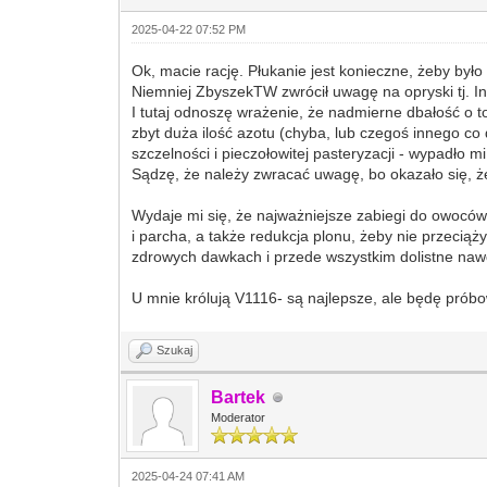
2025-04-22 07:52 PM
Ok, macie rację. Płukanie jest konieczne, żeby było
Niemniej ZbyszekTW zwrócił uwagę na opryski tj. I
I tutaj odnoszę wrażenie, że nadmierne dbałość o
zbyt duża ilość azotu (chyba, lub czegoś innego co
szczelności i pieczołowitej pasteryzacji - wypadło m
Sądzę, że należy zwracać uwagę, bo okazało się, że
Wydaje mi się, że najważniejsze zabiegi do owoców 
i parcha, a także redukcja plonu, żeby nie przeciąż
zdrowych dawkach i przede wszystkim dolistne na
U mnie królują V1116- są najlepsze, ale będę próbo
Szukaj
Bartek
Moderator
2025-04-24 07:41 AM