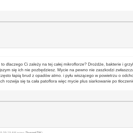
o dlaczego Ci zależy na tej całej mikroflorze? Drożdże, bakterie i grzyb
zym się ich nie pozbędziesz. Mycie na pewno nie zaszkodzi zwłaszcza
e często łapią brud z opadów atmo. i pyłu wiszącego w powietrzu o o
ch rozwija się ta cała patoflora więc mycie plus siarkowanie po tłocze
-18 09:19 AM przez
ZbyszekTW
.)