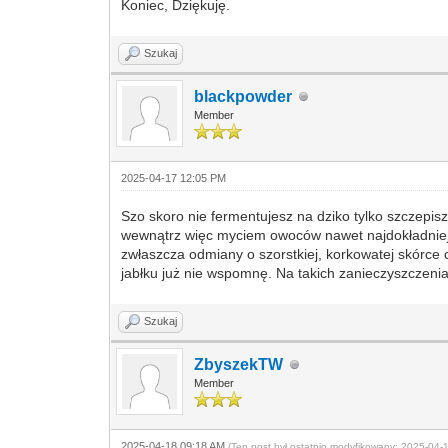
Koniec, Dziękuję.
Szukaj
blackpowder
Member
2025-04-17 12:05 PM
Szo skoro nie fermentujesz na dziko tylko szczepisz t
wewnątrz więc myciem owoców nawet najdokładniejs
zwłaszcza odmiany o szorstkiej, korkowatej skórc
jabłku już nie wspomnę. Na takich zanieczyszczenia
Szukaj
ZbyszekTW
Member
2025-04-18 09:18 AM
(Ten post był ostatnio modyfikowany: 2025-04