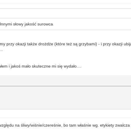
 Innymi słowy jakość surowca
amy przy okazji także drożdże (które też są grzybami) - i przy okazji 
..
em i jakoś mało skuteczne mi się wydało....
ględu na śliwy/wiśnie/czereśnie, bo tam właśnie wg. etykiety zwalcza b