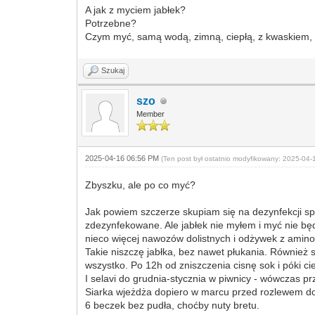
A jak z myciem jabłek?
Potrzebne?
Czym myć, samą wodą, zimną, ciepłą, z kwaskiem, 
Szukaj
szo
Member
2025-04-16 06:56 PM
(Ten post był ostatnio modyfikowany: 2025-04
Zbyszku, ale po co myć?
Jak powiem szczerze skupiam się na dezynfekcji spr
zdezynfekowane. Ale jabłek nie myłem i myć nie będ
nieco więcej nawozów dolistnych i odżywek z aminokw
Takie niszczę jabłka, bez nawet płukania. Również 
wszystko. Po 12h od zniszczenia cisnę sok i póki ci
I selavi do grudnia-stycznia w piwnicy - wówczas
Siarka wjeżdża dopiero w marcu przed rozlewem do 
6 beczek bez pudła, choćby nuty bretu.