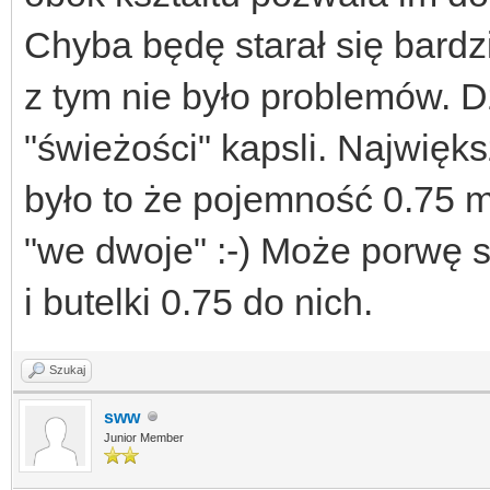
Chyba będę starał się bardz
z tym nie było problemów. 
"świeżości" kapsli. Najwięk
było to że pojemność 0.75 
"we dwoje" :-) Może porwę s
i butelki 0.75 do nich.
Szukaj
sww
Junior Member