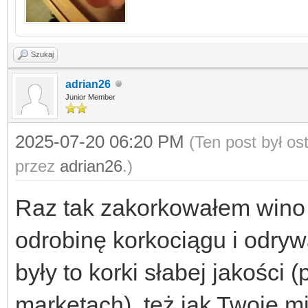
Szukaj
adrian26
Junior Member
2025-07-20 06:20 PM
(Ten post był o
przez
adrian26
.)
Raz tak zakorkowałem wino 
odrobinę korkociągu i odryw
były to korki słabej jakości 
marketach), też jak Twoje m