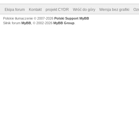
Ekipa forum
Kontakt
projekt CYDR
Wróć do góry
Wersja bez grafiki
Ozn
Polskie tłumaczenie © 2007-2026
Polski Support MyBB
Silnik forum
MyBB
, © 2002-2026
MyBB Group
.