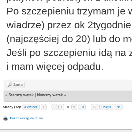
Po szczepieniu trzymam je w
wiadrze) przez ok 2tygodni
(najczęściej do 20) lub do
Jeśli po szczepieniu idą na z
i mam więcej odpadu.
Szukaj
«
Starszy wątek
|
Nowszy wątek
»
Strony (12):
« Wstecz
1
…
6
7
8
9
10
…
12
Dalej »
Pokaż wersję do druku