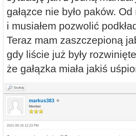
gałązce nie było paków. Od r
i musiałem pozwolić podkład
Teraz mam zaszczepioną jab
gdy liście już były rozwinięt
że gałązka miała jakiś uśp
Szukaj
markus383
Member
2021-05-16 12:23 PM