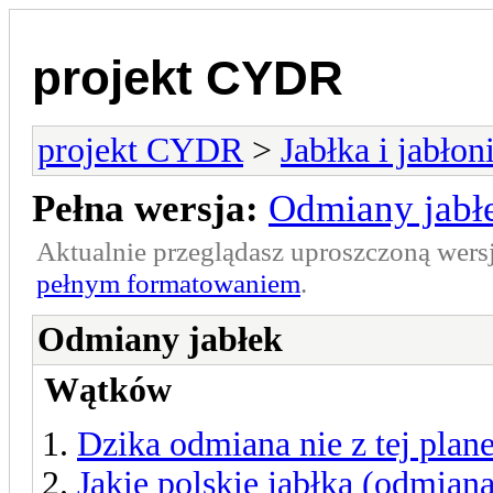
projekt CYDR
projekt CYDR
>
Jabłka i jabłon
Pełna wersja:
Odmiany jabł
Aktualnie przeglądasz uproszczoną wers
pełnym formatowaniem
.
Odmiany jabłek
Wątków
Dzika odmiana nie z tej plan
Jakie polskie jabłka (odmiana