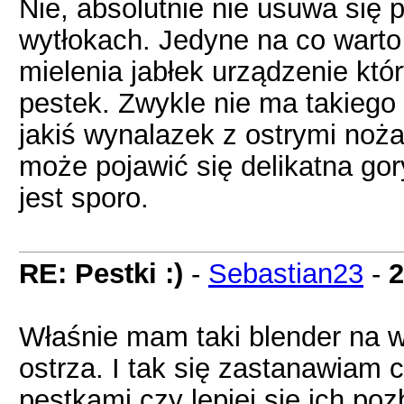
Nie, absolutnie nie usuwa się p
wytłokach. Jedyne na co warto
mielenia jabłek urządzenie któ
pestek. Zwykle nie ma takiego
jakiś wynalazek z ostrymi noża
może pojawić się delikatna gor
jest sporo.
RE: Pestki :)
-
Sebastian23
-
2
Właśnie mam taki blender na wi
ostrza. I tak się zastanawiam 
pestkami czy lepiej się ich po