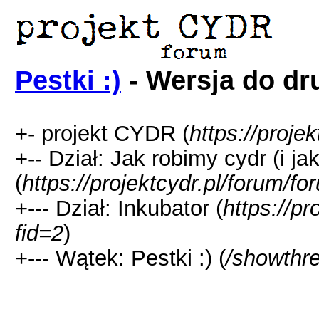
Pestki :)
- Wersja do dr
+- projekt CYDR (
https://proje
+-- Dział: Jak robimy cydr (i ja
(
https://projektcydr.pl/forum/f
+--- Dział: Inkubator (
https://p
fid=2
)
+--- Wątek: Pestki :) (
/showthr