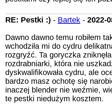
RE: Pestki :)
-
Bartek
-
2022-0
Dawno dawno temu robiłem tak
wchodziła mi do cydru delikatn
rozgryźć. Ta goryczka zniknęł
rozdrabniarki, która nie uszka
dyskwalifikowała cydru, ale oc
bardzo masz ochotę się narobić
inaczej blender nie weźmie, w
te pestki niedużym kosztem.