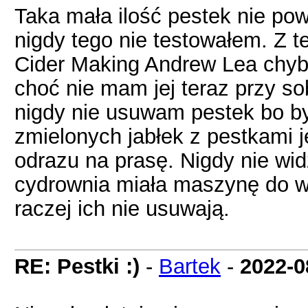
Taka mała ilość pestek nie po
nigdy tego nie testowałem. Z t
Cider Making Andrew Lea chyba
choć nie mam jej teraz przy so
nigdy nie usuwam pestek bo by
zmielonych jabłek z pestkami j
odrazu na prasę. Nigdy nie wid
cydrownia miała maszynę do wy
raczej ich nie usuwają.
RE: Pestki :)
-
Bartek
-
2022-0