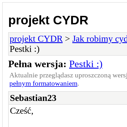
projekt CYDR
projekt CYDR
>
Jak robimy cyd
Pestki :)
Pełna wersja:
Pestki :)
Aktualnie przeglądasz uproszczoną wers
pełnym formatowaniem
.
Sebastian23
Cześć,