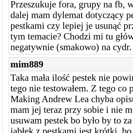
Przeszukuje fora, grupy na fb, w
dalej mam dylemat dotyczący pe
pestkami czy lepiej je usunąć p
tym temacie? Chodzi mi tu głó
negatywnie (smakowo) na cydr.
mim889
Taka mała ilość pestek nie pow
tego nie testowałem. Z tego co 
Making Andrew Lea chyba opisuj
mam jej teraz przy sobie i nie 
usuwam pestek bo było by to za
jabłek z pestkami jest krótki, b