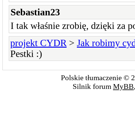
Sebastian23
I tak właśnie zrobię, dzięki za
projekt CYDR
>
Jak robimy cyd
Pestki :)
Polskie tłumaczenie ©
Silnik forum
MyBB