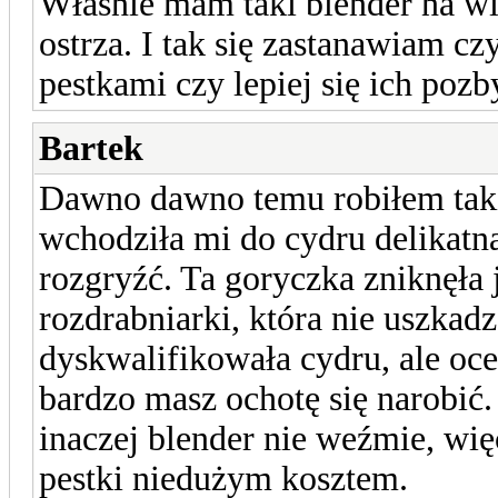
Właśnie mam taki blender na wie
ostrza. I tak się zastanawiam c
pestkami czy lepiej się ich poz
Bartek
Dawno dawno temu robiłem taki
wchodziła mi do cydru delikatn
rozgryźć. Ta goryczka zniknęła
rozdrabniarki, która nie uszkadz
dyskwalifikowała cydru, ale oce
bardzo masz ochotę się narobić. 
inaczej blender nie weźmie, wi
pestki niedużym kosztem.