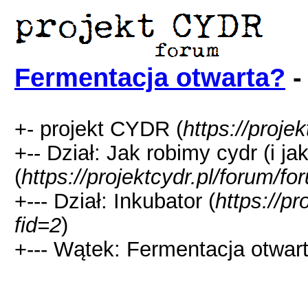
Fermentacja otwarta?
-
+- projekt CYDR (
https://proje
+-- Dział: Jak robimy cydr (i ja
(
https://projektcydr.pl/forum/f
+--- Dział: Inkubator (
https://p
fid=2
)
+--- Wątek: Fermentacja otwart