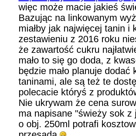
więc może macie jakieś św
Bazując na linkowanym wyże
miałby jak najwięcej tanin i
zestawieniu z 2016 roku nie
że zawartość cukru najłatwi
mało to się go doda, z kwas
będzie mało planuje dodać k
taninami, ale są też te dos
polecacie któryś z produktó
Nie ukrywam że cena surowc
ma napisane "świeży sok z 
o obj. 250ml potrafi kosztowa
przesadą