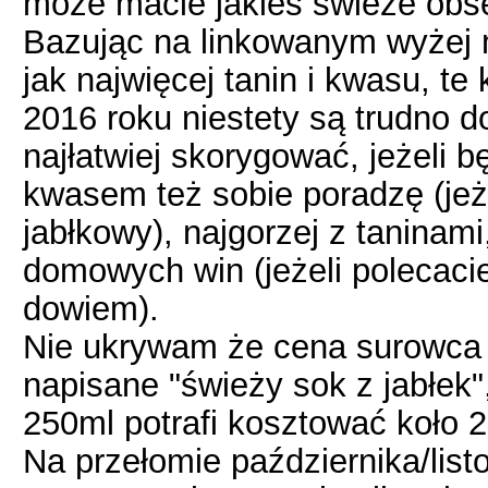
może macie jakieś świeże obs
Bazując na linkowanym wyżej 
jak najwięcej tanin i kwasu, te
2016 roku niestety są trudno 
najłatwiej skorygować, jeżeli b
kwasem też sobie poradzę (jeż
jabłkowy), najgorzej z taninami
domowych win (jeżeli polecacie
dowiem).
Nie ukrywam że cena surowca 
napisane "świeży sok z jabłek"
250ml potrafi kosztować koło 20
Na przełomie października/list