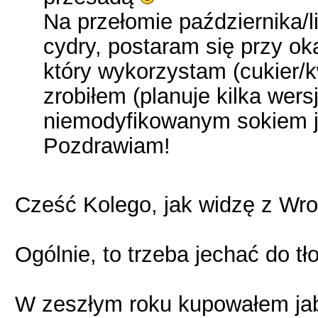
Na przełomie października/l
cydry, postaram się przy ok
który wykorzystam (cukier/k
zrobiłem (planuje kilka wers
niemodyfikowanym sokiem ja
Pozdrawiam!
Cześć Kolego, jak widzę z Wro
Ogólnie, to trzeba jechać do tł
W zeszłym roku kupowałem jabł