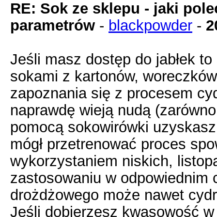
RE: Sok ze sklepu - jaki pol
parametrów
-
blackpowder
-
2
Jeśli masz dostęp do jabłek t
sokami z kartonów, woreczków 
zapoznania się z procesem cyd
naprawdę wieją nudą (zarówno 
pomocą sokowirówki uzyskasz 
mógł przetrenować proces spow
wykorzystaniem niskich, listo
zastosowaniu w odpowiednim c
drożdżowego może nawet cydr b
Jeśli dobierzesz kwasowość w g