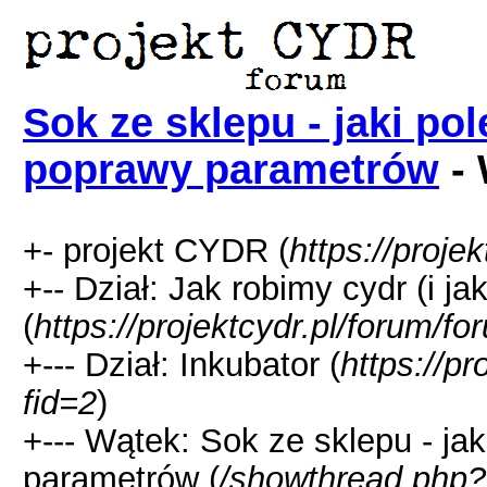
Sok ze sklepu - jaki po
poprawy parametrów
- 
+- projekt CYDR (
https://proje
+-- Dział: Jak robimy cydr (i ja
(
https://projektcydr.pl/forum/f
+--- Dział: Inkubator (
https://p
fid=2
)
+--- Wątek: Sok ze sklepu - ja
parametrów (
/showthread.php?