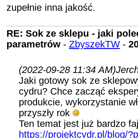
zupełnie inna jakość.
RE: Sok ze sklepu - jaki pol
parametrów
-
ZbyszekTW
-
2
(2022-09-28 11:34 AM)
Jerch
Jaki gotowy sok ze sklepow
cydru? Chce zacząć eksper
produkcie, wykorzystanie wł
przyszły rok
Ten temat jest już bardzo faj
https://projektcydr.pl/blog/