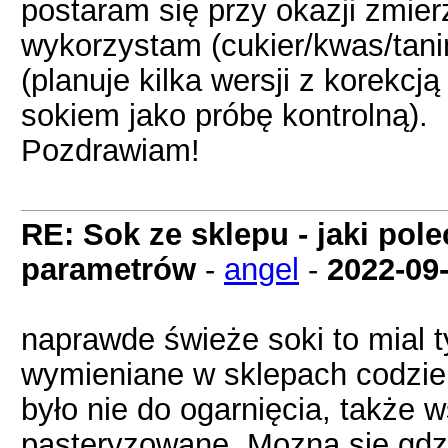
postaram się przy okazji zmier
wykorzystam (cukier/kwas/tani
(planuje kilka wersji z korekc
sokiem jako próbę kontrolną).
Pozdrawiam!
RE: Sok ze sklepu - jaki pol
parametrów
-
angel
-
2022-09
naprawde świeże soki to mial t
wymieniane w sklepach codzienn
było nie do ogarnięcia, także w
pasteryzowane. Mozna sie gdzi