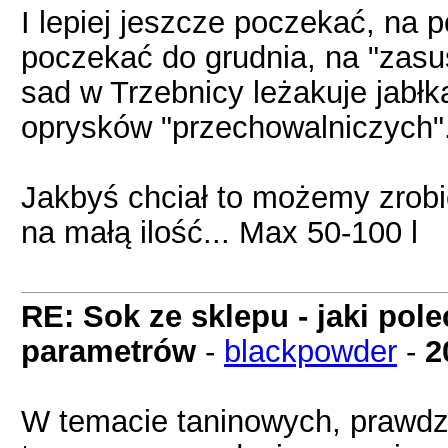
I lepiej jeszcze poczekać, na
poczekać do grudnia, na "zasu
sad w Trzebnicy leżakuje jabłk
oprysków "przechowalniczych"
Jakbyś chciał to możemy zrobić
na małą ilość... Max 50-100 l
RE: Sok ze sklepu - jaki pol
parametrów
-
blackpowder
-
2
W temacie taninowych, prawdzi