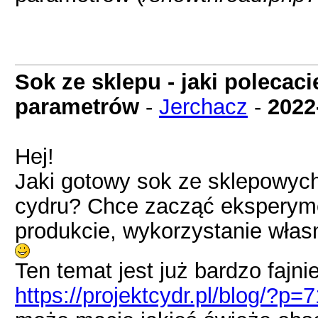
Sok ze sklepu - jaki polecac
parametrów
-
Jerchacz
-
2022
Hej!
Jaki gotowy sok ze sklepowych
cydru? Chce zacząć eksperyme
produkcie, wykorzystanie własn
Ten temat jest już bardzo fajnie
https://projektcydr.pl/blog/?p=