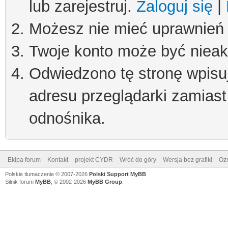
lub zarejestruj.
Zaloguj się
|
Możesz nie mieć uprawnień d
Twoje konto może być niea
Odwiedzono tę stronę wpisu
adresu przeglądarki zamiast
odnośnika.
Ekipa forum
Kontakt
projekt CYDR
Wróć do góry
Wersja bez grafiki
Ozn
Polskie tłumaczenie © 2007-2026
Polski Support MyBB
Silnik forum
MyBB
, © 2002-2026
MyBB Group
.