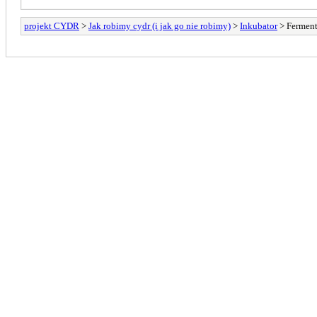
projekt CYDR
>
Jak robimy cydr (i jak go nie robimy)
>
Inkubator
> Ferment