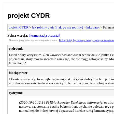
projekt CYDR
projekt CYDR
>
Jak robimy cydr (i jak go nie robimy)
>
Inkubator
> Ferment
Pełna wersja:
Fermentacja otwarta?
Aktualnie przeglądasz uproszczoną wersję forum.
Kliknij tutaj, by zobaczyć wersję z pełnym formatow
cydrpunk
Dzień dobry wszystkim. Z ciekawości postanowiłem zebrać dzikie jabłka i 
pojemniku, który można szczelnie zamknąć, ale nie mogę założyć śluzy. Mo
fermentacji?
blackpowder
Otwarta fermentacja to w najlepszym razie skończy się dobrym octem jabłkow
szczelnego zamknięcia do szkła z rurką do fermentacji, może spróbuj zastos
cydrpunk
(2020-10-10 12:14 PM)
blackpowder Dziękuję za informację! napisa
nastawu, zaoctowania i ataku bakterii tlenowych, nie polecam tego p
mineralnej, do której łatwiej dopasować korek z rurką fermentacyjną.