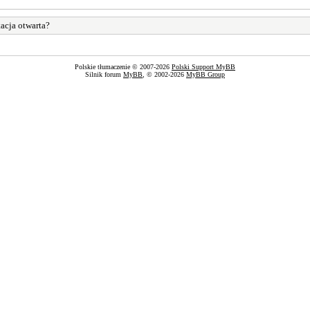
acja otwarta?
Polskie tłumaczenie © 2007-2026
Polski Support MyBB
Silnik forum
MyBB
, © 2002-2026
MyBB Group