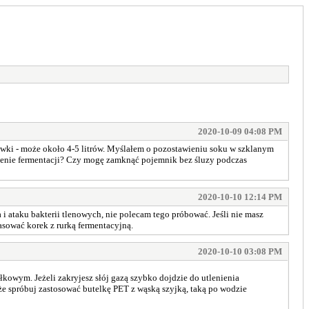
2020-10-09 04:08 PM
rówki - może około 4-5 litrów. Myślałem o pozostawieniu soku w szklanym
czenie fermentacji? Czy mogę zamknąć pojemnik bez śluzy podczas
2020-10-10 12:14 PM
i ataku bakterii tlenowych, nie polecam tego próbować. Jeśli nie masz
asować korek z rurką fermentacyjną.
2020-10-10 03:08 PM
łkowym. Jeżeli zakryjesz słój gazą szybko dojdzie do utlenienia
oże spróbuj zastosować butelkę PET z wąską szyjką, taką po wodzie