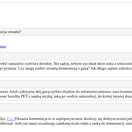
acja otwarta?
aniem
.
zrobić naturalny cydr bez drożdży. Nie sądzę, żebym wyciskał dużo soku z sokowi
je pytania: Czy mogę zrobić otwartą fermentację z gazą? Jak długo zajmie zakoń
ym. Jeżeli zakryjesz słój gazą szybko dojdzie do utlenienia nastawu, zaoctowania 
ować butelkę PET z wąską szyjką, taką po wodzie mineralnej, do której łatwiej dop
ł(a):
[ -> ]
Otwarta fermentacja to w najlepszym razie skończy się dobrym octem jab
róbować. Jeśli nie masz szczelnego zamknięcia do szkła z rurką do fermentacji, m