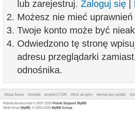
lub zarejestruj.
Zaloguj się
|
Możesz nie mieć uprawnień d
Twoje konto może być niea
Odwiedzono tę stronę wpisu
adresu przeglądarki zamiast
odnośnika.
Ekipa forum
Kontakt
projekt CYDR
Wróć do góry
Wersja bez grafiki
Ozn
Polskie tłumaczenie © 2007-2026
Polski Support MyBB
Silnik forum
MyBB
, © 2002-2026
MyBB Group
.