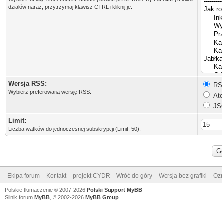
działów naraz, przytrzymaj klawisz CTRL i kliknij je.
Wersja RSS:
RSS
Wybierz preferowaną wersję RSS.
Ato
JS
Limit:
Liczba wątków do jednoczesnej subskrypcji (Limit: 50).
Ekipa forum
Kontakt
projekt CYDR
Wróć do góry
Wersja bez grafiki
Ozn
Polskie tłumaczenie © 2007-2026
Polski Support MyBB
Silnik forum
MyBB
, © 2002-2026
MyBB Group
.