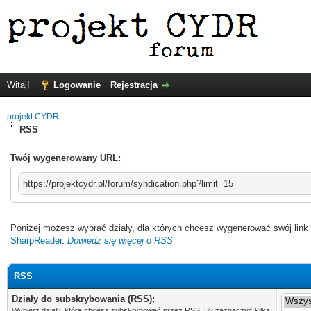
Witaj!
Logowanie
Rejestracja
projekt CYDR
RSS
Twój wygenerowany URL:
https://projektcydr.pl/forum/syndication.php?limit=15
Poniżej możesz wybrać działy, dla których chcesz wygenerować swój lin
SharpReader
.
Dowiedz się więcej o RSS
RSS
Działy do subskrybowania (RSS):
Wybierz działy, które chcesz subskrybować przez RSS. By zaznaczyć kilka