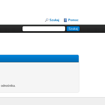
Szukaj
Pomoc
b odnośnika.