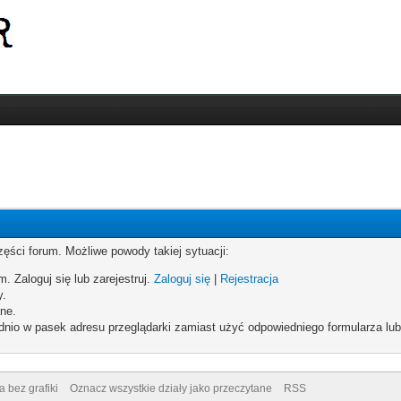
zęści forum. Możliwe powody takiej sytuacji:
. Zaloguj się lub zarejestruj.
Zaloguj się
|
Rejestracja
y.
ne.
dnio w pasek adresu przeglądarki zamiast użyć odpowiedniego formularza lu
a bez grafiki
Oznacz wszystkie działy jako przeczytane
RSS