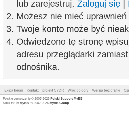
lub zarejestruj.
Zaloguj się
|
Możesz nie mieć uprawnień d
Twoje konto może być niea
Odwiedzono tę stronę wpisu
adresu przeglądarki zamiast
odnośnika.
Ekipa forum
Kontakt
projekt CYDR
Wróć do góry
Wersja bez grafiki
Ozn
Polskie tłumaczenie © 2007-2026
Polski Support MyBB
Silnik forum
MyBB
, © 2002-2026
MyBB Group
.