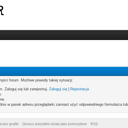
zęści forum. Możliwe powody takiej sytuacji:
. Zaloguj się lub zarejestruj.
Zaloguj się
|
Rejestracja
y.
ne.
dnio w pasek adresu przeglądarki zamiast użyć odpowiedniego formularza lu
a bez grafiki
Oznacz wszystkie działy jako przeczytane
RSS