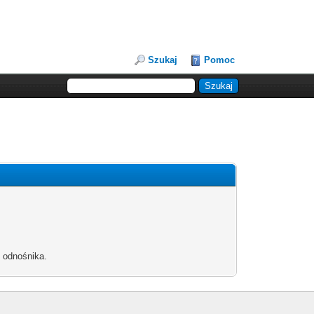
Szukaj
Pomoc
b odnośnika.