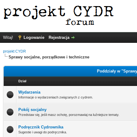
Witaj!
Logowanie
Rejestracja
projekt CYDR
Sprawy socjalne, porządkowe i techniczne
Poddziały w "Sprawy
Dział
Wydarzenia
Informacje o wydarzeniach związanych z cydrem.
Pokój socjalny
Przedstaw się, jeśli masz ochotę, porozmawiaj na luźniejsze tematy.
Podręcznik Cydrownika
Sugestie i uwagi do podręcznika.