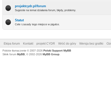
projektcydr.pl/forum
Sugestie na temat działania forum, błędy, problemy.
Statut
Cele i zasady tego miejsce w pigułce.
Ekipa forum
Kontakt
projekt CYDR
Wróć do góry
Wersja bez grafiki
Ozn
Polskie tłumaczenie © 2007-2026
Polski Support MyBB
Silnik forum
MyBB
, © 2002-2026
MyBB Group
.