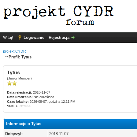
Witaj!
Logowanie
Rejestracja
projekt CYDR
Profil: Tytus
Tytus
(Junior Member)
Data rejestracji:
2018-11-07
Data urodzenia:
Nie określono
Czas lokalny:
2026-08-07, godzina 12:11 PM
Status:
Offline
Informacje o Tytus
Dołączył:
2018-11-07