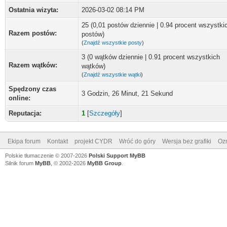
Ostatnia wizyta:
2026-03-02 08:14 PM
25 (0,01 postów dziennie | 0.94 procent wszystki
Razem postów:
postów)
(
Znajdź wszystkie posty
)
3 (0 wątków dziennie | 0.91 procent wszystkich
Razem wątków:
wątków)
(
Znajdź wszystkie wątki
)
Spędzony czas
3 Godzin, 26 Minut, 21 Sekund
online:
Reputacja:
1
[
Szczegóły
]
Ekipa forum
Kontakt
projekt CYDR
Wróć do góry
Wersja bez grafiki
Ozn
Polskie tłumaczenie © 2007-2026
Polski Support MyBB
Silnik forum
MyBB
, © 2002-2026
MyBB Group
.