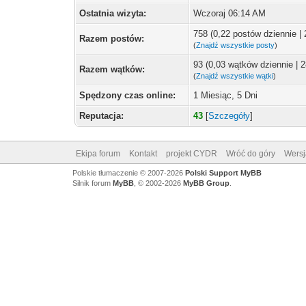
Ostatnia wizyta:
Wczoraj
06:14 AM
758 (0,22 postów dziennie |
Razem postów:
(
Znajdź wszystkie posty
)
93 (0,03 wątków dziennie | 
Razem wątków:
(
Znajdź wszystkie wątki
)
Spędzony czas online:
1 Miesiąc, 5 Dni
Reputacja:
43
[
Szczegóły
]
Ekipa forum
Kontakt
projekt CYDR
Wróć do góry
Wersj
Polskie tłumaczenie © 2007-2026
Polski Support MyBB
Silnik forum
MyBB
, © 2002-2026
MyBB Group
.