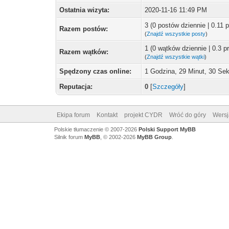
Ostatnia wizyta:
2020-11-16 11:49 PM
3 (0 postów dziennie | 0.11
Razem postów:
(
Znajdź wszystkie posty
)
1 (0 wątków dziennie | 0.3 
Razem wątków:
(
Znajdź wszystkie wątki
)
Spędzony czas online:
1 Godzina, 29 Minut, 30 Se
Reputacja:
0
[
Szczegóły
]
Ekipa forum
Kontakt
projekt CYDR
Wróć do góry
Wersj
Polskie tłumaczenie © 2007-2026
Polski Support MyBB
Silnik forum
MyBB
, © 2002-2026
MyBB Group
.