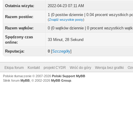
Ostatnia wizyta:
2022-04-23 07:11 AM
1 (0 postów dziennie | 0.04 procent wszystkich p
Razem postów:
(
Znajdź wszystkie posty
)
Razem wątków:
0 (0 wątków dziennie | 0 procent wszystkich wąt
Spędzony czas
33 Minut, 28 Sekund
online:
Reputacja:
0
[
Szczegóły
]
Ekipa forum
Kontakt
projekt CYDR
Wróć do góry
Wersja bez grafiki
Ozn
Polskie tłumaczenie © 2007-2026
Polski Support MyBB
Silnik forum
MyBB
, © 2002-2026
MyBB Group
.