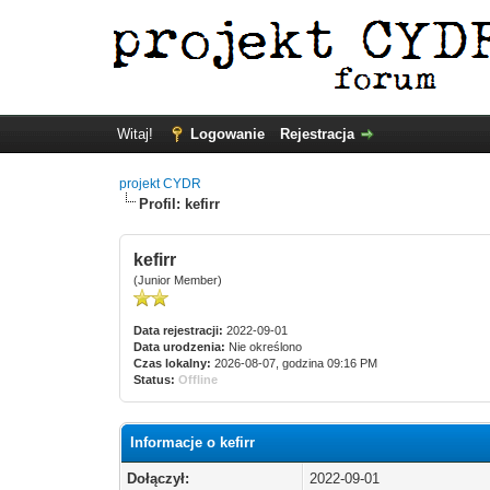
Witaj!
Logowanie
Rejestracja
projekt CYDR
Profil: kefirr
kefirr
(Junior Member)
Data rejestracji:
2022-09-01
Data urodzenia:
Nie określono
Czas lokalny:
2026-08-07, godzina 09:16 PM
Status:
Offline
Informacje o kefirr
Dołączył:
2022-09-01