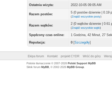
Ostatnia wizyta:
2022-10-05 09:05 AM
5 (0 postów dziennie | 0.19
Razem postów:
(
Znajdź wszystkie posty
)
2 (0 wątków dziennie | 0.61
Razem wątków:
(
Znajdź wszystkie wątki
)
Spędzony czas online:
1 Godzina, 42 Minut, 27 Se
Reputacja:
0
[
Szczegóły
]
Ekipa forum
Kontakt
projekt CYDR
Wróć do góry
Wersj
Polskie tłumaczenie © 2007-2026
Polski Support MyBB
Silnik forum
MyBB
, © 2002-2026
MyBB Group
.