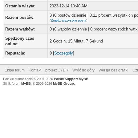
Ostatnia wizyta:
2023-12-14 10:40 AM
3 (0 postów dziennie | 0.11 procent wszystkich p
Razem postów:
(
Znajdź wszystkie posty
)
Razem wątków:
0 (0 wątków dziennie | 0 procent wszystkich wąt
Spędzony czas
2 Godzin, 15 Minut, 7 Sekund
online:
Reputacja:
0
[
Szczegóły
]
Ekipa forum
Kontakt
projekt CYDR
Wróć do góry
Wersja bez grafiki
Ozn
Polskie tłumaczenie © 2007-2026
Polski Support MyBB
Silnik forum
MyBB
, © 2002-2026
MyBB Group
.