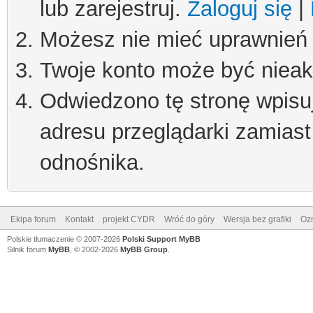
lub zarejestruj.
Zaloguj się
|
Możesz nie mieć uprawnień d
Twoje konto może być niea
Odwiedzono tę stronę wpisu
adresu przeglądarki zamiast
odnośnika.
Ekipa forum
Kontakt
projekt CYDR
Wróć do góry
Wersja bez grafiki
Ozn
Polskie tłumaczenie © 2007-2026
Polski Support MyBB
Silnik forum
MyBB
, © 2002-2026
MyBB Group
.