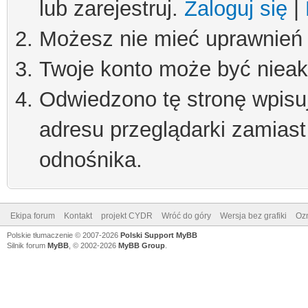
lub zarejestruj.
Zaloguj się
|
Możesz nie mieć uprawnień d
Twoje konto może być niea
Odwiedzono tę stronę wpisu
adresu przeglądarki zamiast
odnośnika.
Ekipa forum
Kontakt
projekt CYDR
Wróć do góry
Wersja bez grafiki
Ozn
Polskie tłumaczenie © 2007-2026
Polski Support MyBB
Silnik forum
MyBB
, © 2002-2026
MyBB Group
.