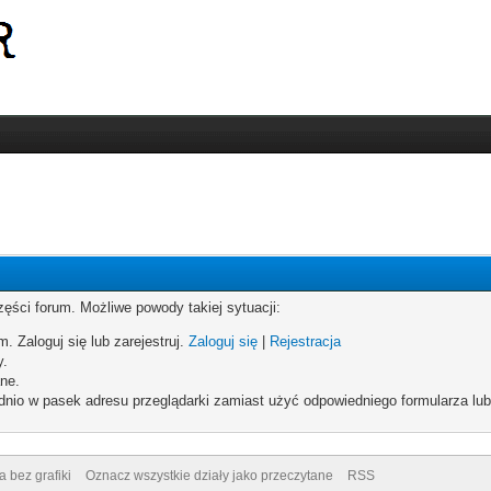
zęści forum. Możliwe powody takiej sytuacji:
. Zaloguj się lub zarejestruj.
Zaloguj się
|
Rejestracja
y.
ne.
dnio w pasek adresu przeglądarki zamiast użyć odpowiedniego formularza lu
a bez grafiki
Oznacz wszystkie działy jako przeczytane
RSS