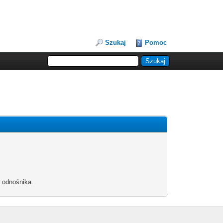
Szukaj
Pomoc
b odnośnika.