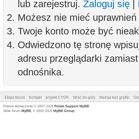
lub zarejestruj.
Zaloguj się
|
Możesz nie mieć uprawnień d
Twoje konto może być niea
Odwiedzono tę stronę wpisu
adresu przeglądarki zamiast
odnośnika.
Ekipa forum
Kontakt
projekt CYDR
Wróć do góry
Wersja bez grafiki
Ozn
Polskie tłumaczenie © 2007-2026
Polski Support MyBB
Silnik forum
MyBB
, © 2002-2026
MyBB Group
.