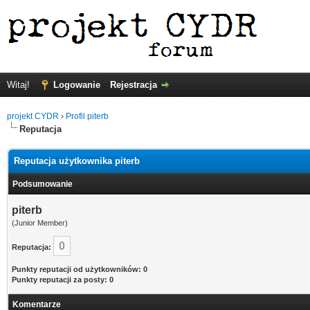
Witaj!
Logowanie
Rejestracja
projekt CYDR
›
Profil piterb
Reputacja
Reputacja użytkownika piterb
Podsumowanie
piterb
(Junior Member)
0
Reputacja:
Punkty reputacji od użytkowników: 0
Punkty reputacji za posty: 0
Komentarze