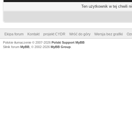
Ten użytkownik w tej chwili n
Ekipa forum
Kontakt
projekt CYDR
Wróć do góry
Wersja bez grafiki
Ozn
Polskie tłumaczenie © 2007-2026
Polski Support MyBB
Silnik forum
MyBB
, © 2002-2026
MyBB Group
.