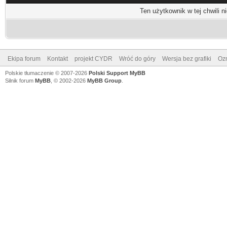
Ten użytkownik w tej chwili n
Ekipa forum
Kontakt
projekt CYDR
Wróć do góry
Wersja bez grafiki
Ozn
Polskie tłumaczenie © 2007-2026
Polski Support MyBB
Silnik forum
MyBB
, © 2002-2026
MyBB Group
.