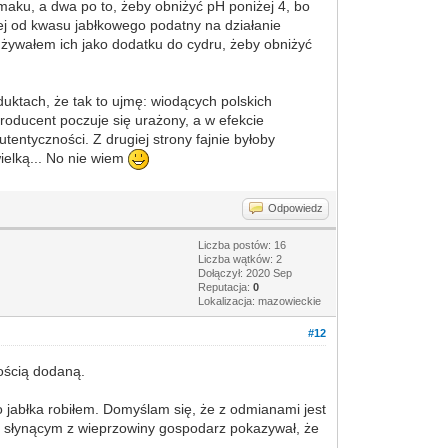
maku, a dwa po to, żeby obniżyć pH poniżej 4, bo
iej od kwasu jabłkowego podatny na działanie
żywałem ich jako dodatku do cydru, żeby obniżyć
duktach, że tak to ujmę: wiodących polskich
roducent poczuje się urażony, a w efekcie
tentyczności. Z drugiej strony fajnie byłoby
wielką... No nie wiem
Odpowiedz
Liczba postów: 16
Liczba wątków: 2
Dołączył: 2020 Sep
Reputacja:
0
Lokalizacja: mazowieckie
#12
ością dodaną.
 co jabłka robiłem. Domyślam się, że z odmianami jest
wie słynącym z wieprzowiny gospodarz pokazywał, że
.