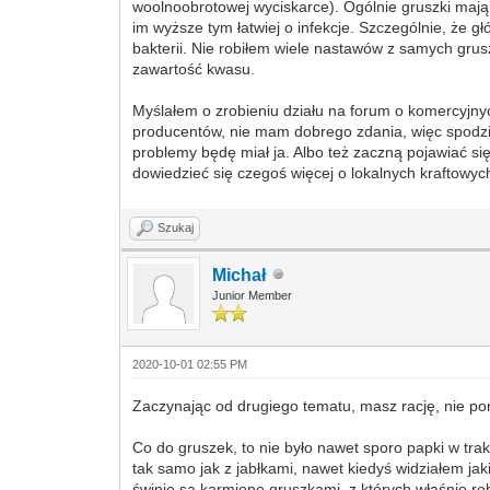
woolnoobrotowej wyciskarce). Ogólnie gruszki mają
im wyższe tym łatwiej o infekcje. Szczególnie, że 
bakterii. Nie robiłem wiele nastawów z samych gr
zawartość kwasu.
Myślałem o zrobieniu działu na forum o komercyjnyc
producentów, nie mam dobrego zdania, więc spodziew
problemy będę miał ja. Albo też zaczną pojawiać się
dowiedzieć się czegoś więcej o lokalnych kraftowyc
Szukaj
Michał
Junior Member
2020-10-01 02:55 PM
Zaczynając od drugiego tematu, masz rację, nie po
Co do gruszek, to nie było nawet sporo papki w trakc
tak samo jak z jabłkami, nawet kiedyś widziałem ja
świnie są karmione gruszkami, z których właśnie ro