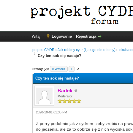
Witaj!
Logowanie
Rejestracja
projekt CYDR
›
Jak robimy cydr (i jak go nie robimy)
›
Inkubato
Czy ten sok się nadaje?
Strony (2):
« Wstecz
1
2
Czy ten sok się nadaje?
Bartek
Moderator
2020-10-01 01:35 PM
Z perry podobnie jak z cydrem: żeby zrobić na praw
do jedzenia, ale za to dobrze się z nich wyciska so