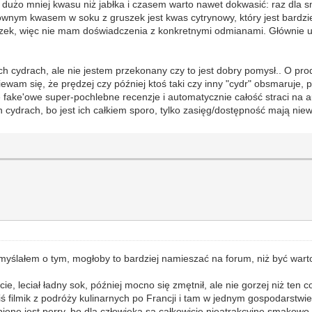
 dużo mniej kwasu niż jabłka i czasem warto nawet dokwasić: raz dla s
głównym kwasem w soku z gruszek jest kwas cytrynowy, który jest bardz
uszek, więc nie mam doświadczenia z konkretnymi odmianami. Głównie u
h cydrach, ale nie jestem przekonany czy to jest dobry pomysł.. O pro
am się, że prędzej czy później ktoś taki czy inny "cydr" obsmaruje, p
 fake'owe super-pochlebne recenzje i automatycznie całość straci na au
h cydrach, bo jest ich całkiem sporo, tylko zasięg/dostępność mają nie
myślałem o tym, mogłoby to bardziej namieszać na forum, niż być wart
ie, leciał ładny sok, później mocno się zmętnił, ale nie gorzej niż ten
kiś filmik z podróży kulinarnych po Francji i tam w jednym gospodarst
bione jest perry, bo dla człowieka są całkowicie nieatrakcyjne smakowo