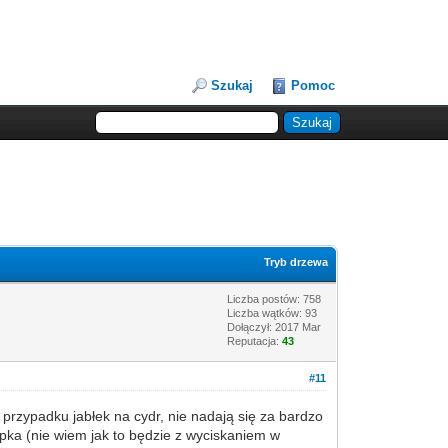
Szukaj
Pomoc
Tryb drzewa
Liczba postów: 758
Liczba wątków: 93
Dołączył: 2017 Mar
Reputacja:
43
#11
przypadku jabłek na cydr, nie nadają się za bardzo
papka (nie wiem jak to będzie z wyciskaniem w