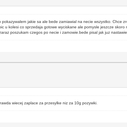
o pokazywalem jakie sa ale bede zamiawial na necie wszystko. Chce zro
c u kolesi co sprzedaja gotowe wyciskane ale pomysle jeszcze skoro 
 . zaraz poszukam czegos po necie i zamowie.bede pisal jak juz nastawi
awda wiecej zaplace za przesylke niz za 10g pozywki.