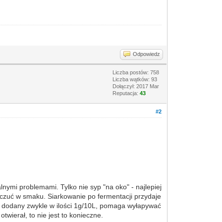
Odpowiedz
Liczba postów: 758
Liczba wątków: 93
Dołączył: 2017 Mar
Reputacja:
43
#2
nymi problemami. Tylko nie syp "na oko" - najlepiej
wyczuć w smaku. Siarkowanie po fermentacji przydaje
y, dodany zwykle w ilości 1g/10L, pomaga wyłapywać
twierał, to nie jest to konieczne.