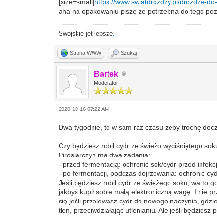
[size=small]
https://www.swiatdrozdzy.pl/drozdze-d
aha na opakowaniu pisze ze potrzebna do tego pozy
Swojskie jet lepsze
.
Strona WWW
Szukaj
Bartek
Moderator
2020-10-16 07:22 AM
Dwa tygodnie, to w sam raz czasu żeby trochę doczy
Czy będziesz robił cydr ze świeżo wyciśniętego sok
Pirosiarczyn ma dwa zadania:
- przed fermentacją: ochronić sok/cydr przed infekc
- po fermentacji, podczas dojrzewania: ochronić cy
Jeśli będziesz robił cydr ze świeżego soku, warto 
jakbyś kupił sobie małą elektroniczną wagę. I nie p
się jeśli przelewasz cydr do nowego naczynia, gdz
tlen, przeciwdziałając utlenianiu. Ale jeśli będzies