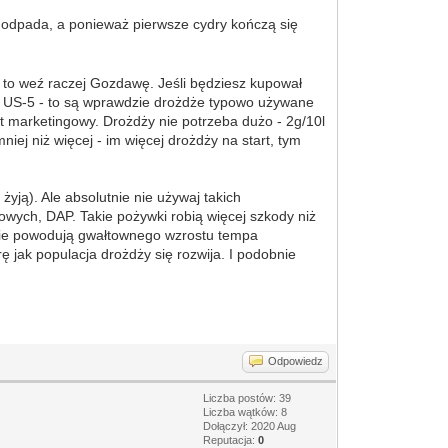
ą odpada, a ponieważ pierwsze cydry kończą się
 to weź raczej Gozdawę. Jeśli będziesz kupował
ale US-5 - to są wprawdzie drożdże typowo używane
yt marketingowy. Drożdży nie potrzeba dużo - 2g/10l
ej niż więcej - im więcej drożdży na start, tym
ją). Ale absolutnie nie używaj takich
owych, DAP. Takie pożywki robią więcej szkody niż
 nie powodują gwałtownego wzrostu tempa
 jak populacja drożdży się rozwija. I podobnie
Odpowiedz
Liczba postów: 39
Liczba wątków: 8
Dołączył: 2020 Aug
Reputacja:
0