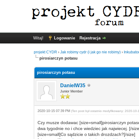
Witaj!
Logowanie
Rejestracja
projekt CYDR
›
Jak robimy cydr (i jak go nie robimy)
›
Inkubato
pirosiarczyn potasu
pirosiarczyn potasu
DanielW35
Junior Member
2020-10-15 07:39 PM
(Ten post był ostatnio modyfikowany: 2020-10
Czy musze dodawac
[size=small]
pirosiarczyn pota
dwa tygodnie no i chce wiedziec jak najwiecej.
[/siz
[size=small]
Co sądzicie o takich drozdzach?
[/size]