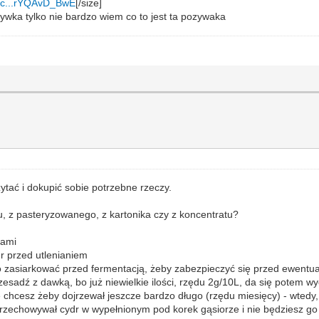
o-c...rYQAvD_BwE
[/size]
wka tylko nie bardzo wiem co to jest ta pozywaka
tać i dokupić sobie potrzebne rzeczy.
u, z pasteryzowanego, z kartonika czy z koncentratu?
jami
dr przed utlenianiem
go zasiarkować przed fermentacją, żeby zabezpieczyć się przed ewentual
rzesadź z dawką, bo już niewielkie ilości, rzędu 2g/10L, da się potem 
ie chcesz żeby dojrzewał jeszcze bardzo długo (rzędu miesięcy) - wted
z przechowywał cydr w wypełnionym pod korek gąsiorze i nie będziesz go o