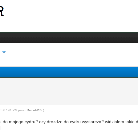
r
-15 07:41 PM przez
DanielW35
.)
su do mojego cydru? czy drozdze do cydru wystarcza? widzialem takie 
e]