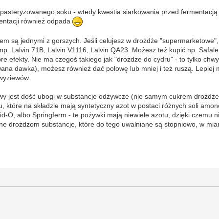
z pasteryzowanego soku - wtedy kwestia siarkowania przed fermentacj
mentacji również odpada
em są jednymi z gorszych. Jeśli celujesz w drożdże "supermarketowe",
 np. Lalvin 71B, Lalvin V1116, Lalvin QA23. Możesz też kupić np. Saf
re efekty. Nie ma czegoś takiego jak "drożdże do cydru" - to tylko chw
na dawka), możesz również dać połowę lub mniej i też ruszą. Lepiej mni
 wyziewów.
 jest dość ubogi w substancje odżywcze (nie samym cukrem drożdże ży
, które na składzie mają syntetyczny azot w postaci różnych soli amon
id-O, albo Springferm - te pożywki mają niewiele azotu, dzięki czemu
bne drożdżom substancje, które do tego uwalniane są stopniowo, w miarę