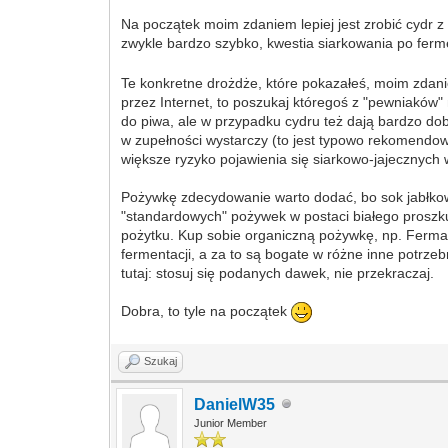
Na początek moim zdaniem lepiej jest zrobić cydr 
zwykle bardzo szybko, kwestia siarkowania po fer
Te konkretne drożdże, które pokazałeś, moim zdani
przez Internet, to poszukaj któregoś z "pewniaków"
do piwa, ale w przypadku cydru też dają bardzo dob
w zupełności wystarczy (to jest typowo rekomendowa
większe ryzyko pojawienia się siarkowo-jajecznych
Pożywkę zdecydowanie warto dodać, bo sok jabłkowy
"standardowych" pożywek w postaci białego proszku
pożytku. Kup sobie organiczną pożywkę, np. Ferma
fermentacji, a za to są bogate w różne inne potrze
tutaj: stosuj się podanych dawek, nie przekraczaj.
Dobra, to tyle na początek
Szukaj
DanielW35
Junior Member